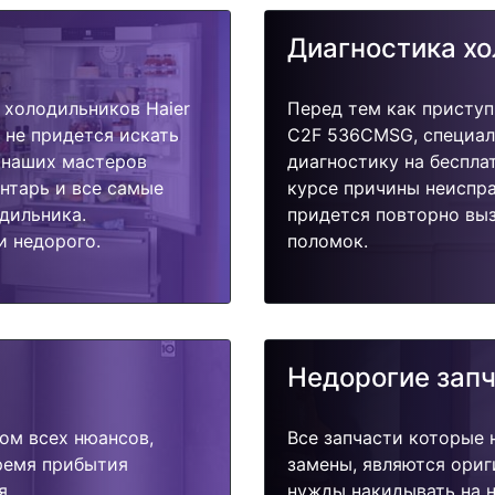
Диагностика х
холодильников Haier
Перед тем как приступ
 не придется искать
C2F 536CMSG, специал
у наших мастеров
диагностику на беспла
ентарь и все самые
курсе причины неиспра
дильника.
придется повторно выз
и недорого.
поломок.
Недорогие зап
ом всех нюансов,
Все запчасти которые 
время прибытия
замены, являются ориг
я.
нужды накидывать на н