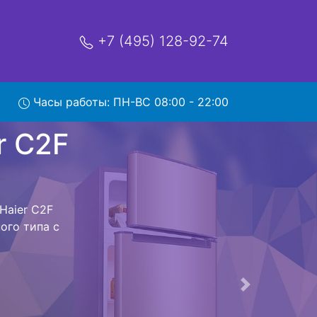
+7 (495) 128-92-74
C2F
Часы работы: ПН-ВС 08:00 - 22:00
мя и деньги на
 Haier C2F
r C2F 536CMSG
стоит ожидать
ика сдается,
сируется.
ов , выезд
Следующая