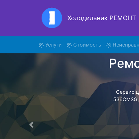
Холодильник РЕМОНТ
Ре
(current)
Услуги
Стоимость
Неисправн
Ремонт холоди
поиски ку
536CMSG и от
осуществляет
мастера как
согласов
Перечень 
Предыдущая