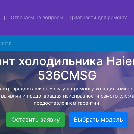
Отвечаем на вопросы
Запчасти для ремонта
монт холодильников Haier 
536CMSG с вывозом
ости
льников с вывозом - чтобы клиент не тратил свое вре
рьерской службы, наш мастер сам заберет холодильник
везет в сервисный центр. Ремонт холодильника Haie
ся внутри сервисного центра, тем самым Вам не пред
 закончит с ремонтом. Перед тем как холодильная техн
ывается конечная стоимость работ и в дальнейшем фик
бесплатных услуг от компании - Доставка холодильник
специалиста, консультирование и диагностика.
Оставить заявку
Выбрать модель