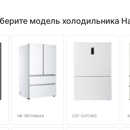
берите модель холодильника Ha
HB-18FGWAAA
C2F-537CWG
A