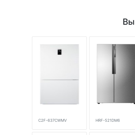
Вы
C2F-637CWMV
HRF-521DM6