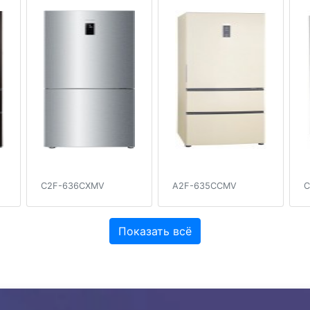
C2F-636CXMV
A2F-635CCMV
C
Показать всё