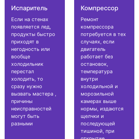
Испаритель
Компрессор
Если на стенах
Ремонт
появляется лед,
компрессора
продукты быстро
потребуется в тех
приходят в
случаях, если
негодность или
двигатель
вообще
работает без
холодильник
остановок,
перестал
температура
холодить, то
внутри
сразу нужно
холодильной и
вызвать мастера ,
морозильной
причины
камерах выше
неисправностей
нормы, издаются
могут быть
щелчки и
разными
последующей
тишиной, при
открытие