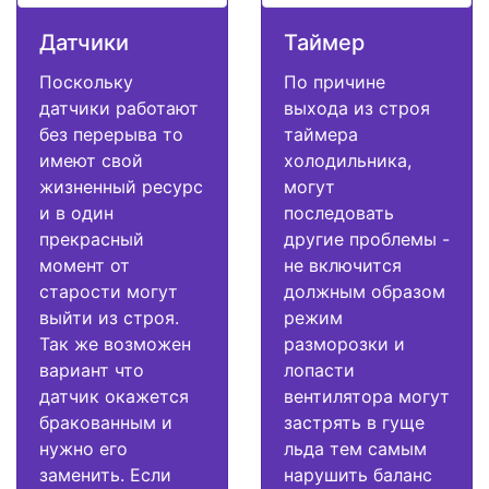
Датчики
Таймер
Поскольку
По причине
датчики работают
выхода из строя
без перерыва то
таймера
имеют свой
холодильника,
жизненный ресурс
могут
и в один
последовать
прекрасный
другие проблемы -
момент от
не включится
старости могут
должным образом
выйти из строя.
режим
Так же возможен
разморозки и
вариант что
лопасти
датчик окажется
вентилятора могут
бракованным и
застрять в гуще
нужно его
льда тем самым
заменить. Если
нарушить баланс