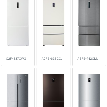
C2F-537CWG
A2FE-635CCJ
A3FE-742CMJ