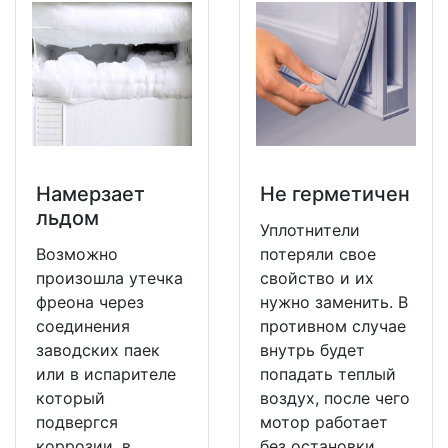
Намерзает
Не герметичен
льдом
Уплотнители
Возможно
потеряли свое
произошла утечка
свойство и их
фреона через
нужно заменить. В
соединения
противном случае
заводских паек
внутрь будет
или в испарителе
попадать теплый
который
воздух, после чего
подвергся
мотор работает
коррозии, в
без остановки.