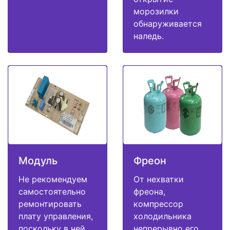
морозилки
обнаруживается
наледь.
Модуль
Фреон
Не рекомендуем
От нехватки
самостоятельно
фреона,
ремонтировать
компрессор
плату управления,
холодильника
поскольку в ней
непрерывно его