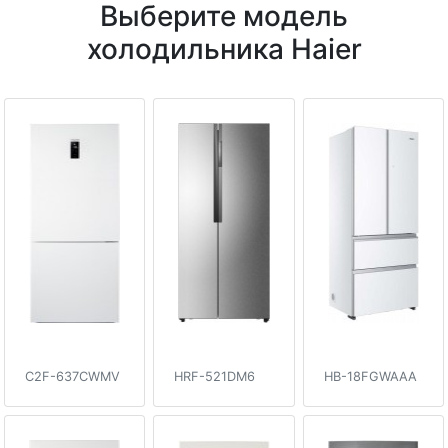
Выберите модель
холодильника Haier
C2F-637CWMV
HRF-521DM6
HB-18FGWAAA