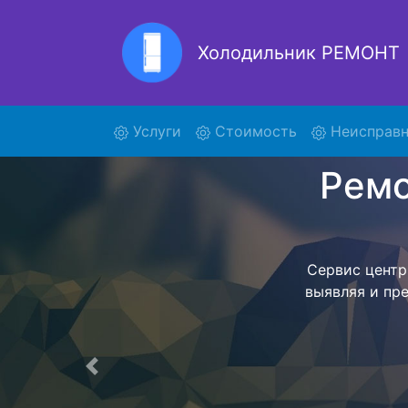
Холодильник РЕМОНТ
Ремонт
(current)
Услуги
Стоимость
Неисправн
Ремонт холоди
поиски ку
744CCG и о
осуществляет
мастера как
согласов
Перечень 
Предыдущая