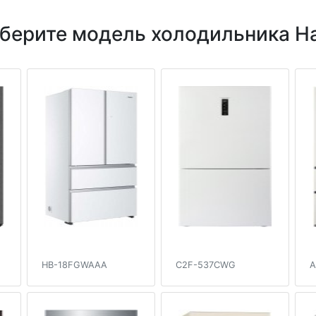
берите модель холодильника Ha
HB-18FGWAAA
C2F-537CWG
A