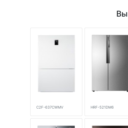
Вы
C2F-637CWMV
HRF-521DM6