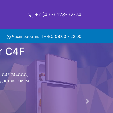
+7 (495) 128-92-74
 744CCG
Часы работы: ПН-ВС 08:00 - 22:00
мя и деньги на
 Haier C4F
 C4F 744CCG
стоит ожидать
ика сдается,
сируется.
ов , выезд
Следующая