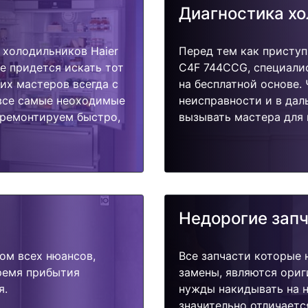
Диагностика х
холодильников Haier
Перед тем как приступ
е придется искать тот
C4F 744CCG, специалис
их мастеров всегда с
на бесплатной основе.
 все самые неоходимые
неисправности и в дал
тремонтируем быстро,
вызывать мастера для 
Недорогие зап
ом всех нюансов,
Все запчасти которые 
время прибытия
замены, являются ориг
я.
нужды накидывать на н
значительно отличаетс