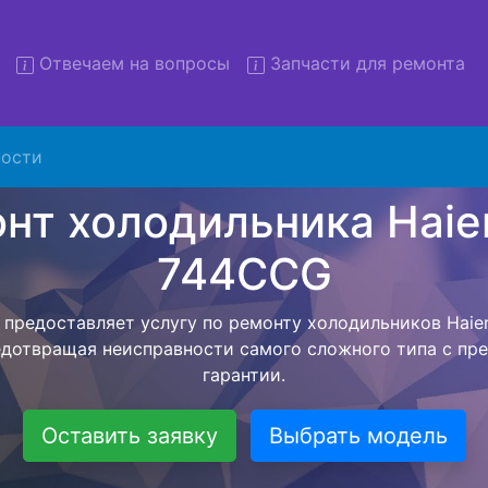
Отвечаем на вопросы
Запчасти для ремонта
 холодильников Haier C4F
с вывозом
ости
льников с вывозом - чтобы клиент не тратил свое вре
рьерской службы, наш мастер сам заберет холодильник
твезет в сервисный центр. Ремонт холодильника Haier
ся внутри сервисного центра, тем самым Вам не пред
 закончит с ремонтом. Перед тем как холодильная техн
ывается конечная стоимость работ и в дальнейшем фик
бесплатных услуг от компании - Доставка холодильник
специалиста, консультирование и диагностика.
Оставить заявку
Выбрать модель