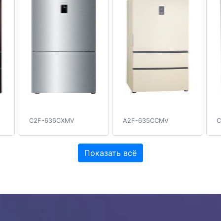
C2F-636CXMV
A2F-635CCMV
C
Показать всё