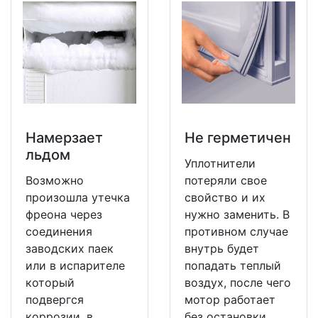
Намерзает
Не герметичен
льдом
Уплотнители
Возможно
потеряли свое
произошла утечка
свойство и их
фреона через
нужно заменить. В
соединения
противном случае
заводских паек
внутрь будет
или в испарителе
попадать теплый
который
воздух, после чего
подвергся
мотор работает
коррозии, в
без остановки.