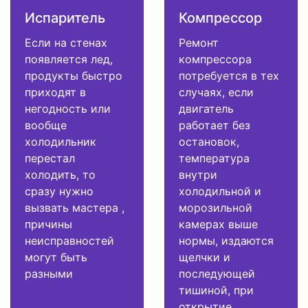
Испаритель
Компрессор
Если на стенах
Ремонт
появляется лед,
компрессора
продукты быстро
потребуется в тех
приходят в
случаях, если
негодность или
двигатель
вообще
работает без
холодильник
остановок,
перестал
температура
холодить, то
внутри
сразу нужно
холодильной и
вызвать мастера ,
морозильной
причины
камерах выше
неисправностей
нормы, издаются
могут быть
щелчки и
разными
последующей
тишиной, при
открытие