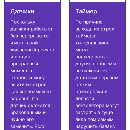
Датчики
Таймер
Поскольку
По причине
датчики работают
выхода из строя
без перерыва то
таймера
имеют свой
холодильника,
жизненный ресурс
могут
и в один
последовать
прекрасный
другие проблемы -
момент от
не включится
старости могут
должным образом
выйти из строя.
режим
Так же возможен
разморозки и
вариант что
лопасти
датчик окажется
вентилятора могут
бракованным и
застрять в гуще
нужно его
льда тем самым
заменить. Если
нарушить баланс