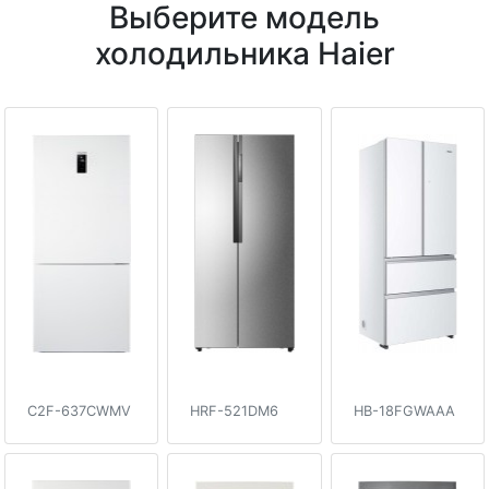
Выберите модель
холодильника Haier
C2F-637CWMV
HRF-521DM6
HB-18FGWAAA