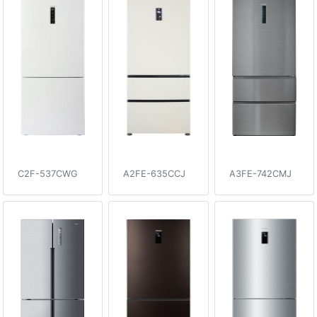
C2F-537CWG
A2FE-635CCJ
A3FE-742CMJ