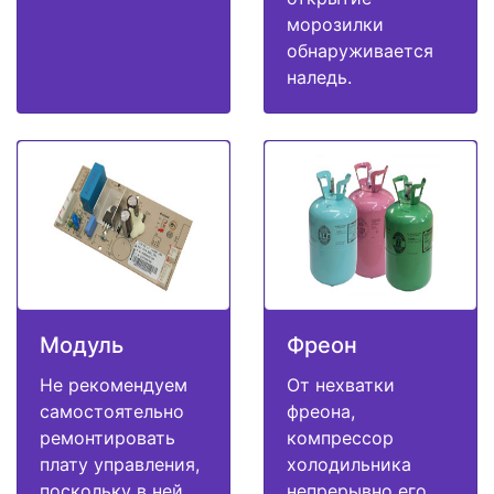
морозилки
обнаруживается
наледь.
Модуль
Фреон
Не рекомендуем
От нехватки
самостоятельно
фреона,
ремонтировать
компрессор
плату управления,
холодильника
поскольку в ней
непрерывно его