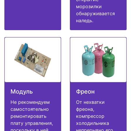
морозилки
обнаруживается
наледь.
Модуль
Фреон
Не рекомендуем
От нехватки
самостоятельно
фреона,
ремонтировать
компрессор
плату управления,
холодильника
поскольку в ней
непрерывно его