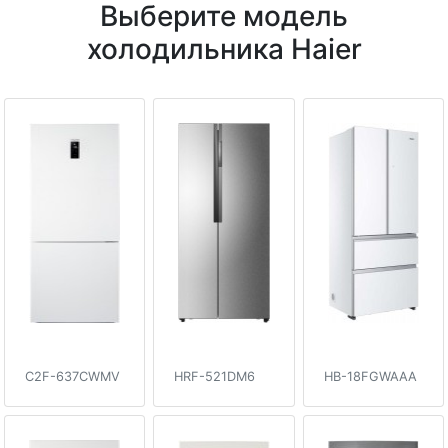
Выберите модель
холодильника Haier
C2F-637CWMV
HRF-521DM6
HB-18FGWAAA