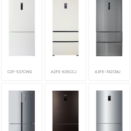
C2F-537CWG
A2FE-635CCJ
A3FE-742CMJ