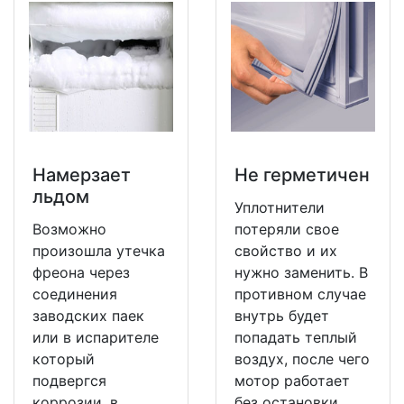
Намерзает
Не герметичен
льдом
Уплотнители
Возможно
потеряли свое
произошла утечка
свойство и их
фреона через
нужно заменить. В
соединения
противном случае
заводских паек
внутрь будет
или в испарителе
попадать теплый
который
воздух, после чего
подвергся
мотор работает
коррозии, в
без остановки.