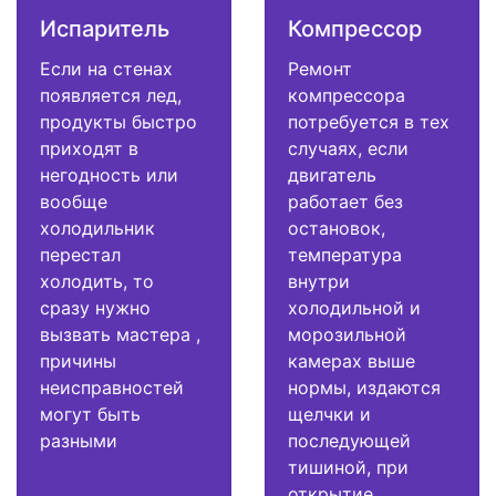
Испаритель
Компрессор
Если на стенах
Ремонт
появляется лед,
компрессора
продукты быстро
потребуется в тех
приходят в
случаях, если
негодность или
двигатель
вообще
работает без
холодильник
остановок,
перестал
температура
холодить, то
внутри
сразу нужно
холодильной и
вызвать мастера ,
морозильной
причины
камерах выше
неисправностей
нормы, издаются
могут быть
щелчки и
разными
последующей
тишиной, при
открытие