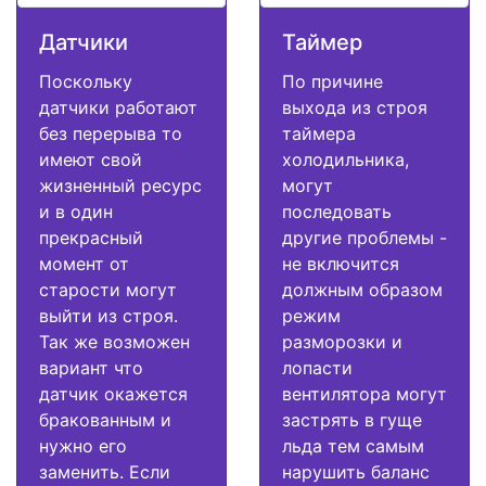
Датчики
Таймер
Поскольку
По причине
датчики работают
выхода из строя
без перерыва то
таймера
имеют свой
холодильника,
жизненный ресурс
могут
и в один
последовать
прекрасный
другие проблемы -
момент от
не включится
старости могут
должным образом
выйти из строя.
режим
Так же возможен
разморозки и
вариант что
лопасти
датчик окажется
вентилятора могут
бракованным и
застрять в гуще
нужно его
льда тем самым
заменить. Если
нарушить баланс