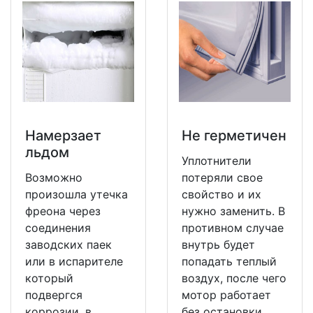
Намерзает
Не герметичен
льдом
Уплотнители
Возможно
потеряли свое
произошла утечка
свойство и их
фреона через
нужно заменить. В
соединения
противном случае
заводских паек
внутрь будет
или в испарителе
попадать теплый
который
воздух, после чего
подвергся
мотор работает
коррозии, в
без остановки.