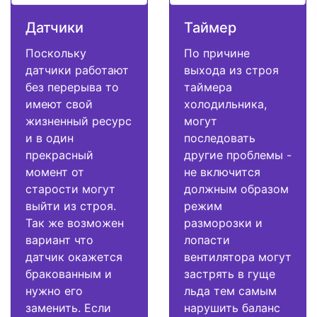
Датчики
Таймер
Поскольку
По причине
датчики работают
выхода из строя
без перерыва то
таймера
имеют свой
холодильника,
жизненный ресурс
могут
и в один
последовать
прекрасный
другие проблемы -
момент от
не включится
старости могут
должным образом
выйти из строя.
режим
Так же возможен
разморозки и
вариант что
лопасти
датчик окажется
вентилятора могут
бракованным и
застрять в гуще
нужно его
льда тем самым
заменить. Если
нарушить баланс