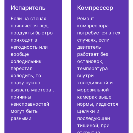
Испаритель
Компрессор
Если на стенах
Ремонт
появляется лед,
компрессора
продукты быстро
потребуется в тех
приходят в
случаях, если
негодность или
двигатель
вообще
работает без
холодильник
остановок,
перестал
температура
холодить, то
внутри
сразу нужно
холодильной и
вызвать мастера ,
морозильной
причины
камерах выше
неисправностей
нормы, издаются
могут быть
щелчки и
разными
последующей
тишиной, при
открытие