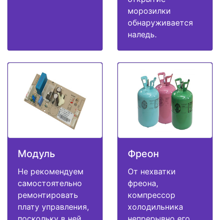
морозилки
обнаруживается
наледь.
Модуль
Фреон
Не рекомендуем
От нехватки
самостоятельно
фреона,
ремонтировать
компрессор
плату управления,
холодильника
поскольку в ней
непрерывно его