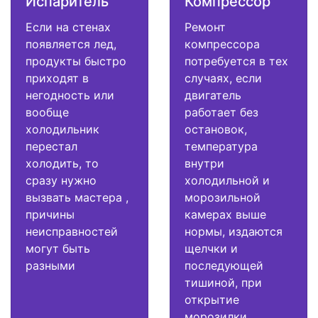
Испаритель
Компрессор
Если на стенах
Ремонт
появляется лед,
компрессора
продукты быстро
потребуется в тех
приходят в
случаях, если
негодность или
двигатель
вообще
работает без
холодильник
остановок,
перестал
температура
холодить, то
внутри
сразу нужно
холодильной и
вызвать мастера ,
морозильной
причины
камерах выше
неисправностей
нормы, издаются
могут быть
щелчки и
разными
последующей
тишиной, при
открытие
морозилки