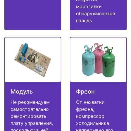
морозилки
обнаруживается
наледь.
Модуль
Фреон
Не рекомендуем
От нехватки
самостоятельно
фреона,
ремонтировать
компрессор
плату управления,
холодильника
поскольку в ней
непрерывно его