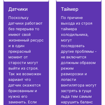
Датчики
Таймер
Поскольку
По причине
датчики работают
выхода из строя
без перерыва то
таймера
имеют свой
холодильника,
жизненный ресурс
могут
и в один
последовать
прекрасный
другие проблемы -
момент от
не включится
старости могут
должным образом
выйти из строя.
режим
Так же возможен
разморозки и
вариант что
лопасти
датчик окажется
вентилятора могут
бракованным и
застрять в гуще
нужно его
льда тем самым
заменить. Если
нарушить баланс