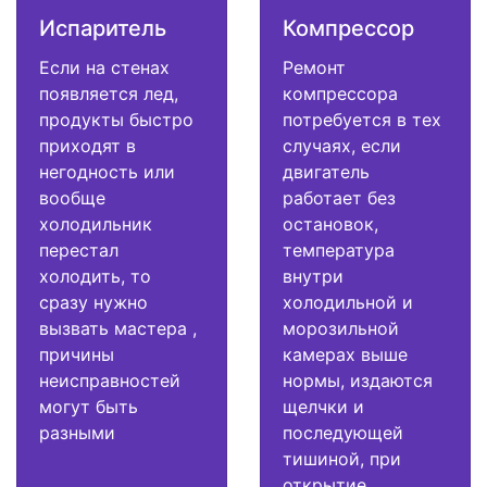
Испаритель
Компрессор
Если на стенах
Ремонт
появляется лед,
компрессора
продукты быстро
потребуется в тех
приходят в
случаях, если
негодность или
двигатель
вообще
работает без
холодильник
остановок,
перестал
температура
холодить, то
внутри
сразу нужно
холодильной и
вызвать мастера ,
морозильной
причины
камерах выше
неисправностей
нормы, издаются
могут быть
щелчки и
разными
последующей
тишиной, при
открытие