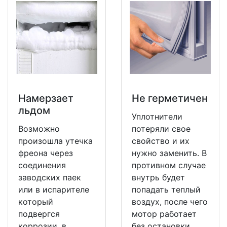
Намерзает
Не герметичен
льдом
Уплотнители
Возможно
потеряли свое
произошла утечка
свойство и их
фреона через
нужно заменить. В
соединения
противном случае
заводских паек
внутрь будет
или в испарителе
попадать теплый
который
воздух, после чего
подвергся
мотор работает
коррозии, в
без остановки.