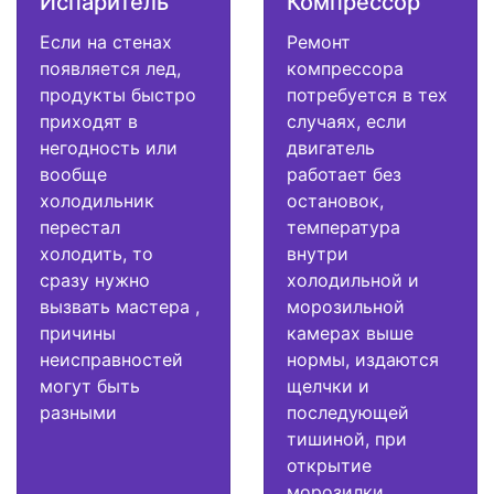
Испаритель
Компрессор
Если на стенах
Ремонт
появляется лед,
компрессора
продукты быстро
потребуется в тех
приходят в
случаях, если
негодность или
двигатель
вообще
работает без
холодильник
остановок,
перестал
температура
холодить, то
внутри
сразу нужно
холодильной и
вызвать мастера ,
морозильной
причины
камерах выше
неисправностей
нормы, издаются
могут быть
щелчки и
разными
последующей
тишиной, при
открытие
морозилки