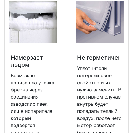
Намерзает
Не герметичен
льдом
Уплотнители
Возможно
потеряли свое
произошла утечка
свойство и их
фреона через
нужно заменить. В
соединения
противном случае
заводских паек
внутрь будет
или в испарителе
попадать теплый
который
воздух, после чего
подвергся
мотор работает
коррозии, в
без остановки.