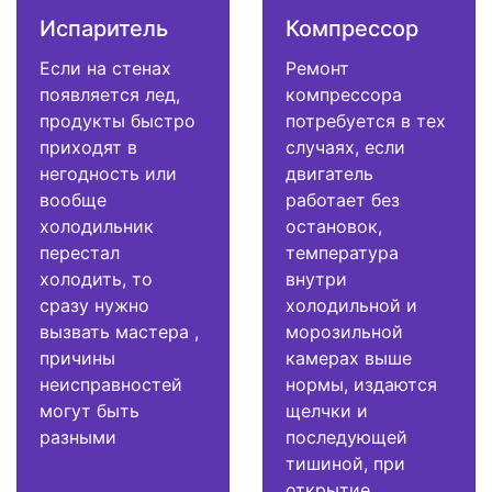
Испаритель
Компрессор
Если на стенах
Ремонт
появляется лед,
компрессора
продукты быстро
потребуется в тех
приходят в
случаях, если
негодность или
двигатель
вообще
работает без
холодильник
остановок,
перестал
температура
холодить, то
внутри
сразу нужно
холодильной и
вызвать мастера ,
морозильной
причины
камерах выше
неисправностей
нормы, издаются
могут быть
щелчки и
разными
последующей
тишиной, при
открытие