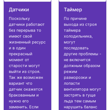
Датчики
Таймер
Поскольку
По причине
датчики работают
выхода из строя
без перерыва то
таймера
имеют свой
холодильника,
жизненный ресурс
могут
и в один
последовать
прекрасный
другие проблемы -
момент от
не включится
старости могут
должным образом
выйти из строя.
режим
Так же возможен
разморозки и
вариант что
лопасти
датчик окажется
вентилятора могут
бракованным и
застрять в гуще
нужно его
льда тем самым
заменить. Если
нарушить баланс