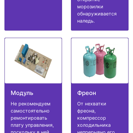
морозилки
обнаруживается
наледь.
Модуль
Фреон
Не рекомендуем
От нехватки
самостоятельно
фреона,
ремонтировать
компрессор
плату управления,
холодильника
поскольку в ней
непрерывно его