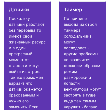
Датчики
Таймер
Поскольку
По причине
датчики работают
выхода из строя
без перерыва то
таймера
имеют свой
холодильника,
жизненный ресурс
могут
и в один
последовать
прекрасный
другие проблемы -
момент от
не включится
старости могут
должным образом
выйти из строя.
режим
Так же возможен
разморозки и
вариант что
лопасти
датчик окажется
вентилятора могут
бракованным и
застрять в гуще
нужно его
льда тем самым
заменить. Если
нарушить баланс