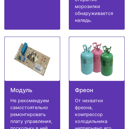
морозилки
обнаруживается
наледь.
Модуль
Фреон
Не рекомендуем
От нехватки
самостоятельно
фреона,
ремонтировать
компрессор
плату управления,
холодильника
поскольку в ней
непрерывно его