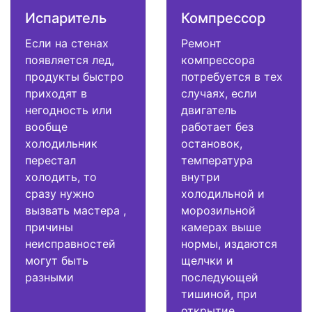
Испаритель
Компрессор
Если на стенах
Ремонт
появляется лед,
компрессора
продукты быстро
потребуется в тех
приходят в
случаях, если
негодность или
двигатель
вообще
работает без
холодильник
остановок,
перестал
температура
холодить, то
внутри
сразу нужно
холодильной и
вызвать мастера ,
морозильной
причины
камерах выше
неисправностей
нормы, издаются
могут быть
щелчки и
разными
последующей
тишиной, при
открытие