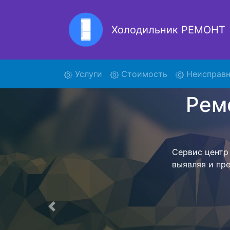
Холодильник РЕМОНТ
Ремонт
(current)
Услуги
Стоимость
Неисправн
Ремонт холоди
поиски курь
MX и отв
осуществляет
мастера как
согласов
Перечень 
Предыдущая