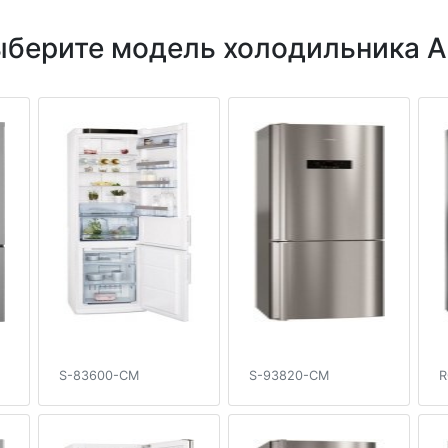
берите модель холодильника A
S-83600-CM
S-93820-CM
R