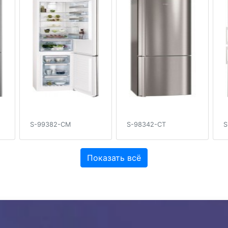
S-99382-CM
S-98342-CT
S
Показать всё