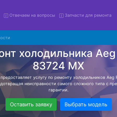
Отвечаем на вопросы
Запчасти для ремонта
 холодильников Aeg RCB 8
с вывозом
ости
льников с вывозом - чтобы клиент не тратил свое вре
ерской службы, наш мастер сам заберет холодильник A
езет в сервисный центр. Ремонт холодильника Aeg RCB
ся внутри сервисного центра, тем самым Вам не пред
 закончит с ремонтом. Перед тем как холодильная техн
ывается конечная стоимость работ и в дальнейшем фик
бесплатных услуг от компании - Доставка холодильник
специалиста, консультирование и диагностика.
Оставить заявку
Выбрать модель