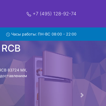
+7 (495) 128-92-74
3724 MX
Часы работы: ПН-ВС 08:00 - 22:00
мя и деньги на
eg RCB 83724
 83724 MX
стоит ожидать
ика сдается,
сируется.
ов , выезд
Следующая