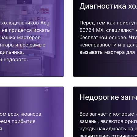
Диагностика х
 холодильников Aeg
Перед тем как приступ
 не придется искать
83724 MX, специалист 
у наших мастеров
бесплатной основе. Чт
ентарь и все самые
неисправности и в дал
дильника.
вызывать мастера для 
и недорого.
Недорогие зап
ом всех нюансов,
Все запчасти которые 
время прибытия
замены, являются ориг
я.
нужды накидывать на н
значительно отличаетс