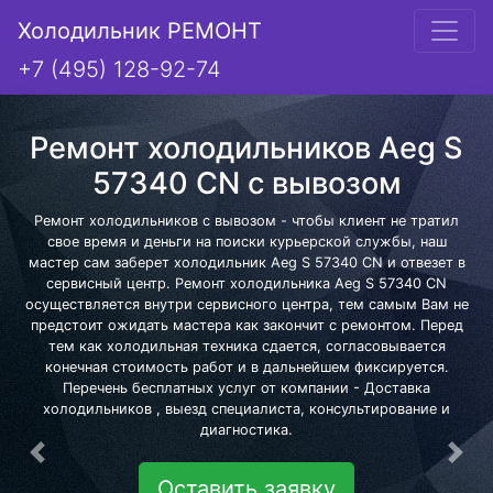
Холодильник РЕМОНТ
+7 (495) 128-92-74
Ремонт холодильников Aeg S
57340 CN с вывозом
Ремонт холодильников с вывозом - чтобы клиент не тратил
свое время и деньги на поиски курьерской службы, наш
мастер сам заберет холодильник Aeg S 57340 CN и отвезет в
сервисный центр. Ремонт холодильника Aeg S 57340 CN
осуществляется внутри сервисного центра, тем самым Вам не
предстоит ожидать мастера как закончит с ремонтом. Перед
тем как холодильная техника сдается, согласовывается
конечная стоимость работ и в дальнейшем фиксируется.
Перечень бесплатных услуг от компании - Доставка
холодильников , выезд специалиста, консультирование и
диагностика.
Предыдущая
Сле
Оставить заявку