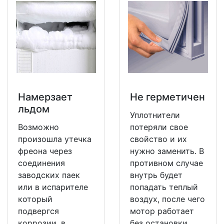
Намерзает
Не герметичен
льдом
Уплотнители
Возможно
потеряли свое
произошла утечка
свойство и их
фреона через
нужно заменить. В
соединения
противном случае
заводских паек
внутрь будет
или в испарителе
попадать теплый
который
воздух, после чего
подвергся
мотор работает
коррозии, в
без остановки.