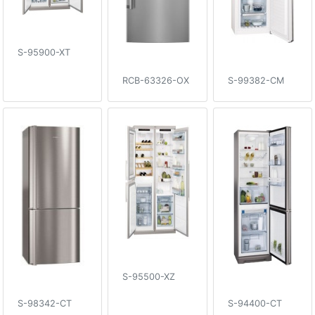
S-95900-XT
RCB-63326-OX
S-99382-CM
S-95500-XZ
S-98342-CT
S-94400-CT