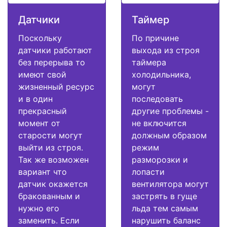
Датчики
Таймер
Поскольку
По причине
датчики работают
выхода из строя
без перерыва то
таймера
имеют свой
холодильника,
жизненный ресурс
могут
и в один
последовать
прекрасный
другие проблемы -
момент от
не включится
старости могут
должным образом
выйти из строя.
режим
Так же возможен
разморозки и
вариант что
лопасти
датчик окажется
вентилятора могут
бракованным и
застрять в гуще
нужно его
льда тем самым
заменить. Если
нарушить баланс