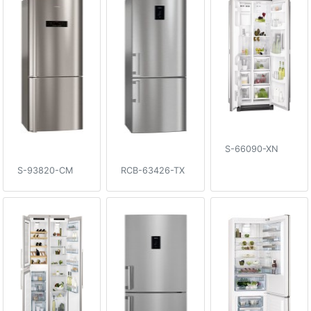
S-66090-XN
S-93820-CM
RCB-63426-TX