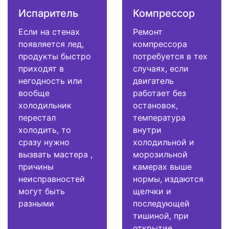
Испаритель
Компрессор
Если на стенах
Ремонт
появляется лед,
компрессора
продукты быстро
потребуется в тех
приходят в
случаях, если
негодность или
двигатель
вообще
работает без
холодильник
остановок,
перестал
температура
холодить, то
внутри
сразу нужно
холодильной и
вызвать мастера ,
морозильной
причины
камерах выше
неисправностей
нормы, издаются
могут быть
щелчки и
разными
последующей
тишиной, при
открытие