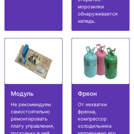
морозилки
обнаруживается
наледь.
Модуль
Фреон
Не рекомендуем
От нехватки
самостоятельно
фреона,
ремонтировать
компрессор
плату управления,
холодильника
поскольку в ней
непрерывно его