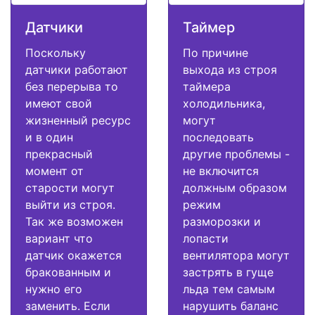
Датчики
Таймер
Поскольку
По причине
датчики работают
выхода из строя
без перерыва то
таймера
имеют свой
холодильника,
жизненный ресурс
могут
и в один
последовать
прекрасный
другие проблемы -
момент от
не включится
старости могут
должным образом
выйти из строя.
режим
Так же возможен
разморозки и
вариант что
лопасти
датчик окажется
вентилятора могут
бракованным и
застрять в гуще
нужно его
льда тем самым
заменить. Если
нарушить баланс