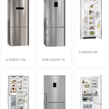
S-66090-XN
S-93820-CM
RCB-63426-TX