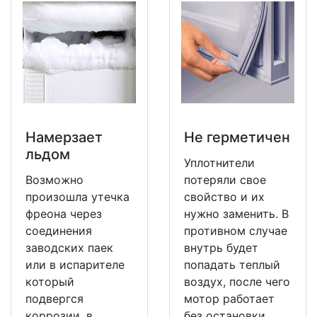
Намерзает
Не герметичен
льдом
Уплотнители
Возможно
потеряли свое
произошла утечка
свойство и их
фреона через
нужно заменить. В
соединения
противном случае
заводских паек
внутрь будет
или в испарителе
попадать теплый
который
воздух, после чего
подвергся
мотор работает
коррозии, в
без остановки.