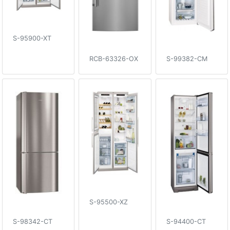
S-95900-XT
RCB-63326-OX
S-99382-CM
S-95500-XZ
S-98342-CT
S-94400-CT