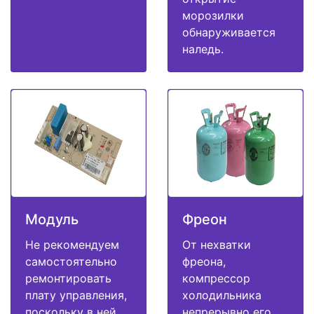
морозилки
обнаруживается
наледь.
Модуль
Фреон
Не рекомендуем
От нехватки
самостоятельно
фреона,
ремонтировать
компрессор
плату управления,
холодильника
поскольку в ней
непрерывно его