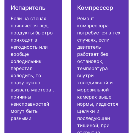
Испаритель
Компрессор
Если на стенах
Ремонт
появляется лед,
компрессора
продукты быстро
потребуется в тех
приходят в
случаях, если
негодность или
двигатель
вообще
работает без
холодильник
остановок,
перестал
температура
холодить, то
внутри
сразу нужно
холодильной и
вызвать мастера ,
морозильной
причины
камерах выше
неисправностей
нормы, издаются
могут быть
щелчки и
разными
последующей
тишиной, при
открытие