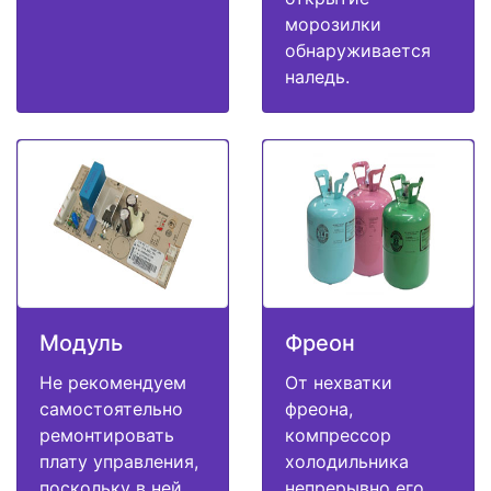
морозилки
обнаруживается
наледь.
Модуль
Фреон
Не рекомендуем
От нехватки
самостоятельно
фреона,
ремонтировать
компрессор
плату управления,
холодильника
поскольку в ней
непрерывно его