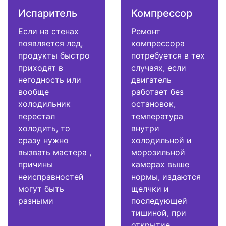
Испаритель
Компрессор
Если на стенах
Ремонт
появляется лед,
компрессора
продукты быстро
потребуется в тех
приходят в
случаях, если
негодность или
двигатель
вообще
работает без
холодильник
остановок,
перестал
температура
холодить, то
внутри
сразу нужно
холодильной и
вызвать мастера ,
морозильной
причины
камерах выше
неисправностей
нормы, издаются
могут быть
щелчки и
разными
последующей
тишиной, при
открытие