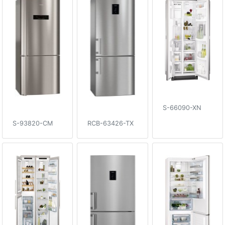
S-66090-XN
S-93820-CM
RCB-63426-TX