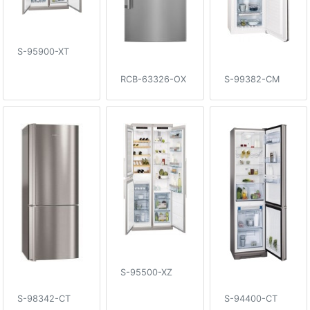
S-95900-XT
RCB-63326-OX
S-99382-CM
S-95500-XZ
S-98342-CT
S-94400-CT