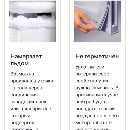
Намерзает
Не герметичен
льдом
Уплотнители
Возможно
потеряли свое
произошла утечка
свойство и их
фреона через
нужно заменить. В
соединения
противном случае
заводских паек
внутрь будет
или в испарителе
попадать теплый
который
воздух, после чего
подвергся
мотор работает
коррозии, в
без остановки.