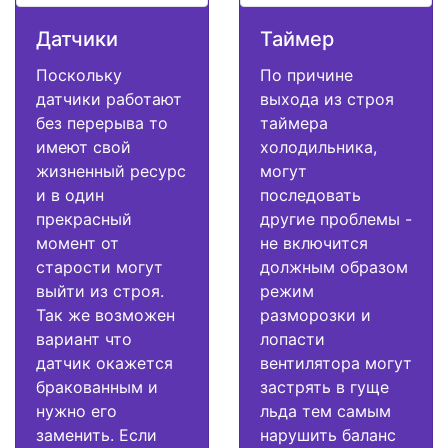
Датчики
Таймер
Поскольку
По причине
датчики работают
выхода из строя
без перерыва то
таймера
имеют свой
холодильника,
жизненный ресурс
могут
и в один
последовать
прекрасный
другие проблемы -
момент от
не включится
старости могут
должным образом
выйти из строя.
режим
Так же возможен
разморозки и
вариант что
лопасти
датчик окажется
вентилятора могут
бракованным и
застрять в гуще
нужно его
льда тем самым
заменить. Если
нарушить баланс