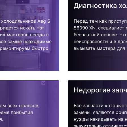
Диагностика х
 холодильников Aeg S
Перед тем как приступ
придется искать тот
56090 XN, специалист 
их мастеров всегда с
бесплатной основе. Чт
 все самые неоходимые
неисправности и в дал
тремонтируем быстро,
вызывать мастера для 
Недорогие зап
ом всех нюансов,
Все запчасти которые 
время прибытия
замены, являются ориг
я.
нужды накидывать на н
значительно отличаетс