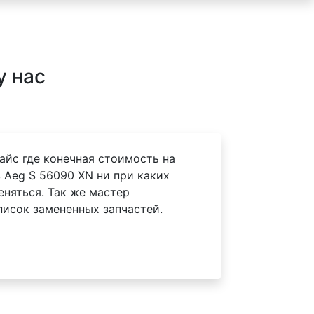
у нас
айс где конечная стоимость на
 Aeg S 56090 XN ни при каких
еняться. Так же мастер
писок замененных запчастей.