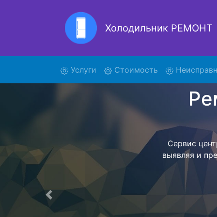
Холодильник РЕМОНТ
Ремон
(current)
Услуги
Стоимость
Неисправн
Ремонт холоди
поиски курье
и отв
осуществляет
мастера как
согласов
Перечень 
Предыдущая