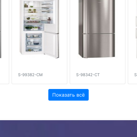
S-99382-CM
S-98342-CT
S
Показать всё