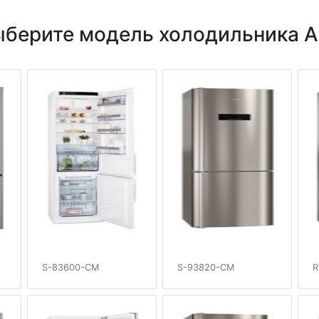
берите модель холодильника A
S-83600-CM
S-93820-CM
R