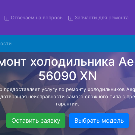
Отвечаем на вопросы
Запчасти для ремонта
т холодильников Aeg S 5609
вывозом
ости
льников с вывозом - чтобы клиент не тратил свое вре
рской службы, наш мастер сам заберет холодильник A
езет в сервисный центр. Ремонт холодильника Aeg S 56
ся внутри сервисного центра, тем самым Вам не пред
 закончит с ремонтом. Перед тем как холодильная техн
ывается конечная стоимость работ и в дальнейшем фик
бесплатных услуг от компании - Доставка холодильник
специалиста, консультирование и диагностика.
Оставить заявку
Выбрать модель