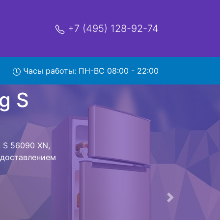
+7 (495) 128-92-74
0 XN с
Часы работы: ПН-ВС 08:00 - 22:00
мя и деньги на
eg S 56090 XN
090 XN
стоит ожидать
ика сдается,
сируется.
ов , выезд
Следующая