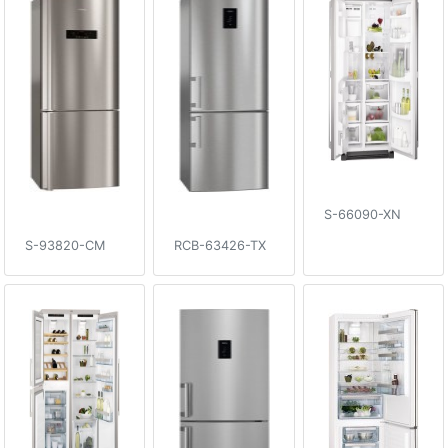
S-66090-XN
S-93820-CM
RCB-63426-TX