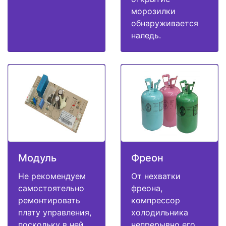
морозилки
обнаруживается
наледь.
Модуль
Фреон
Не рекомендуем
От нехватки
самостоятельно
фреона,
ремонтировать
компрессор
плату управления,
холодильника
поскольку в ней
непрерывно его