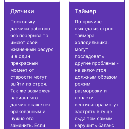
Датчики
Таймер
Поскольку
По причине
датчики работают
выхода из строя
без перерыва то
таймера
имеют свой
холодильника,
жизненный ресурс
могут
и в один
последовать
прекрасный
другие проблемы -
момент от
не включится
старости могут
должным образом
выйти из строя.
режим
Так же возможен
разморозки и
вариант что
лопасти
датчик окажется
вентилятора могут
бракованным и
застрять в гуще
нужно его
льда тем самым
заменить. Если
нарушить баланс