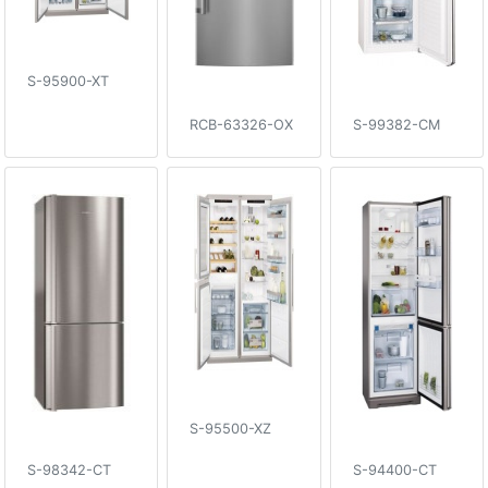
S-95900-XT
RCB-63326-OX
S-99382-CM
S-95500-XZ
S-98342-CT
S-94400-CT