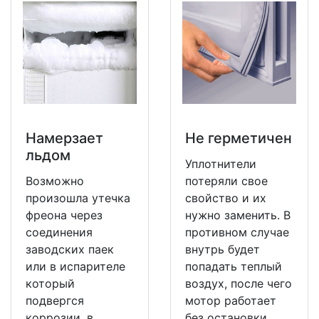
Намерзает
Не герметичен
льдом
Уплотнители
Возможно
потеряли свое
произошла утечка
свойство и их
фреона через
нужно заменить. В
соединения
противном случае
заводских паек
внутрь будет
или в испарителе
попадать теплый
который
воздух, после чего
подвергся
мотор работает
коррозии, в
без остановки.