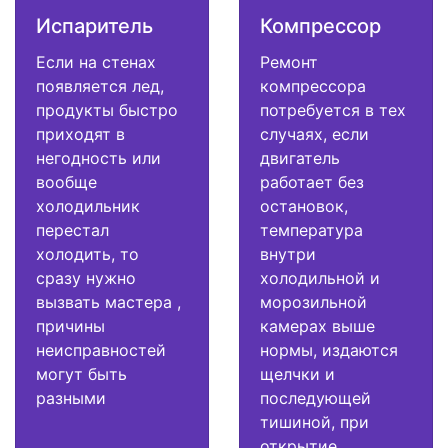
Испаритель
Компрессор
Если на стенах
Ремонт
появляется лед,
компрессора
продукты быстро
потребуется в тех
приходят в
случаях, если
негодность или
двигатель
вообще
работает без
холодильник
остановок,
перестал
температура
холодить, то
внутри
сразу нужно
холодильной и
вызвать мастера ,
морозильной
причины
камерах выше
неисправностей
нормы, издаются
могут быть
щелчки и
разными
последующей
тишиной, при
открытие