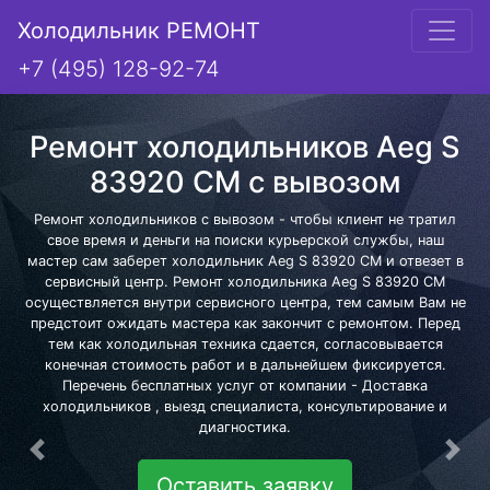
Холодильник РЕМОНТ
+7 (495) 128-92-74
Ремонт холодильников Aeg S
83920 CM с вывозом
Ремонт холодильников с вывозом - чтобы клиент не тратил
свое время и деньги на поиски курьерской службы, наш
мастер сам заберет холодильник Aeg S 83920 CM и отвезет в
сервисный центр. Ремонт холодильника Aeg S 83920 CM
осуществляется внутри сервисного центра, тем самым Вам не
предстоит ожидать мастера как закончит с ремонтом. Перед
тем как холодильная техника сдается, согласовывается
конечная стоимость работ и в дальнейшем фиксируется.
Перечень бесплатных услуг от компании - Доставка
холодильников , выезд специалиста, консультирование и
диагностика.
Предыдущая
Сле
Оставить заявку