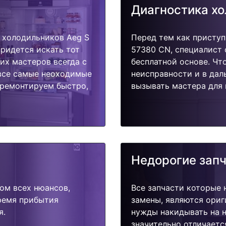
Диагностика х
 холодильников Aeg S
Перед тем как приступ
придется искать тот
57380 CN, специалист 
их мастеров всегда с
бесплатной основе. Чт
 все самые неоходимые
неисправности и в дал
тремонтируем быстро,
вызывать мастера для 
Недорогие зап
ом всех нюансов,
Все запчасти которые 
время прибытия
замены, являются ориг
я.
нужды накидывать на н
значительно отличаетс