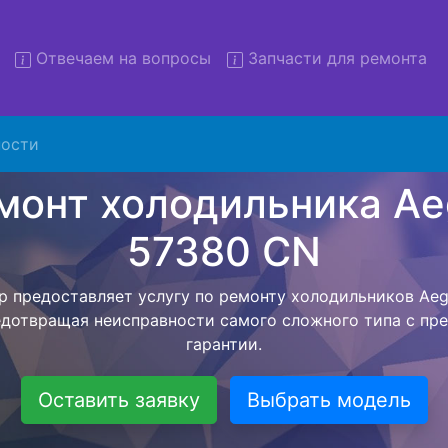
Отвечаем на вопросы
Запчасти для ремонта
т холодильников Aeg S 5738
вывозом
ости
льников с вывозом - чтобы клиент не тратил свое вре
рской службы, наш мастер сам заберет холодильник A
езет в сервисный центр. Ремонт холодильника Aeg S 57
ся внутри сервисного центра, тем самым Вам не пред
 закончит с ремонтом. Перед тем как холодильная техн
ывается конечная стоимость работ и в дальнейшем фик
бесплатных услуг от компании - Доставка холодильник
специалиста, консультирование и диагностика.
Оставить заявку
Выбрать модель