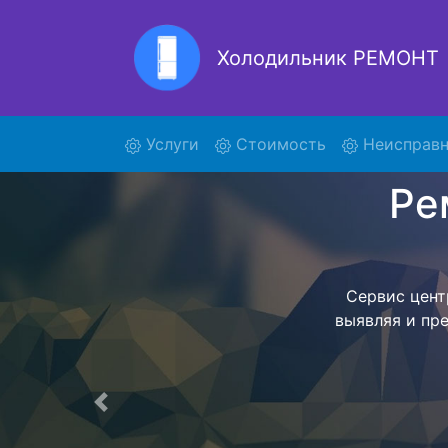
Холодильник РЕМОНТ
Ремон
(current)
Услуги
Стоимость
Неисправн
Ремонт холоди
поиски курье
и отв
осуществляет
мастера как
согласов
Перечень 
Предыдущая