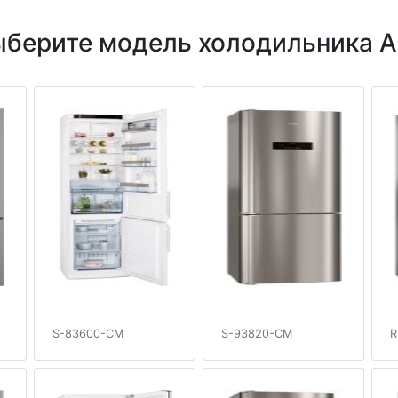
берите модель холодильника A
S-83600-CM
S-93820-CM
R