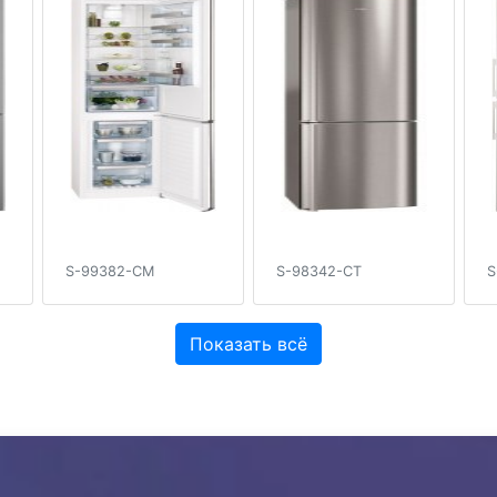
S-99382-CM
S-98342-CT
S
Показать всё