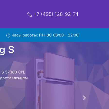
+7 (495) 128-92-74
0 CN с
Часы работы: ПН-ВС 08:00 - 22:00
мя и деньги на
eg S 57380 CN
380 CN
стоит ожидать
ика сдается,
сируется.
ов , выезд
Следующая