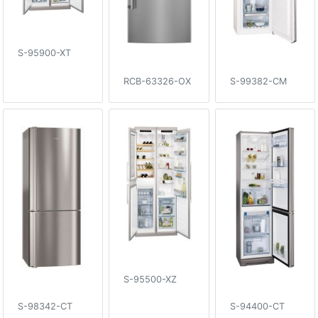
S-95900-XT
RCB-63326-OX
S-99382-CM
S-95500-XZ
S-98342-CT
S-94400-CT