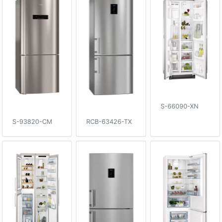
S-66090-XN
S-93820-CM
RCB-63426-TX