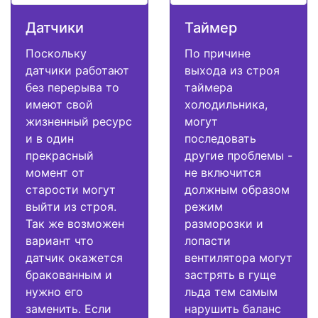
Датчики
Таймер
Поскольку
По причине
датчики работают
выхода из строя
без перерыва то
таймера
имеют свой
холодильника,
жизненный ресурс
могут
и в один
последовать
прекрасный
другие проблемы -
момент от
не включится
старости могут
должным образом
выйти из строя.
режим
Так же возможен
разморозки и
вариант что
лопасти
датчик окажется
вентилятора могут
бракованным и
застрять в гуще
нужно его
льда тем самым
заменить. Если
нарушить баланс