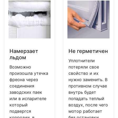
Намерзает
Не герметичен
льдом
Уплотнители
Возможно
потеряли свое
произошла утечка
свойство и их
фреона через
нужно заменить. В
соединения
противном случае
заводских паек
внутрь будет
или в испарителе
попадать теплый
который
воздух, после чего
подвергся
мотор работает
коррозии, в
без остановки.