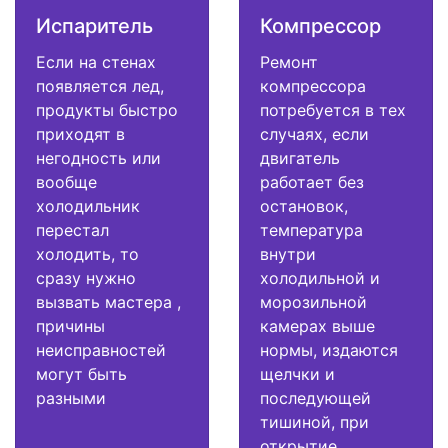
Испаритель
Компрессор
Если на стенах
Ремонт
появляется лед,
компрессора
продукты быстро
потребуется в тех
приходят в
случаях, если
негодность или
двигатель
вообще
работает без
холодильник
остановок,
перестал
температура
холодить, то
внутри
сразу нужно
холодильной и
вызвать мастера ,
морозильной
причины
камерах выше
неисправностей
нормы, издаются
могут быть
щелчки и
разными
последующей
тишиной, при
открытие