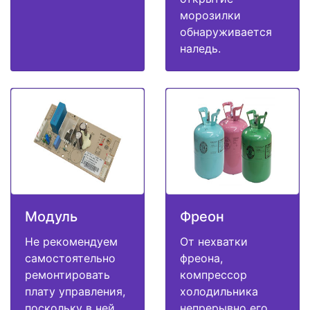
морозилки
обнаруживается
наледь.
Модуль
Фреон
Не рекомендуем
От нехватки
самостоятельно
фреона,
ремонтировать
компрессор
плату управления,
холодильника
поскольку в ней
непрерывно его