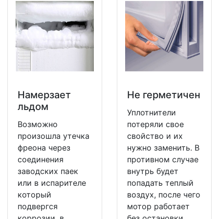
Намерзает
Не герметичен
льдом
Уплотнители
Возможно
потеряли свое
произошла утечка
свойство и их
фреона через
нужно заменить. В
соединения
противном случае
заводских паек
внутрь будет
или в испарителе
попадать теплый
который
воздух, после чего
подвергся
мотор работает
коррозии, в
без остановки.