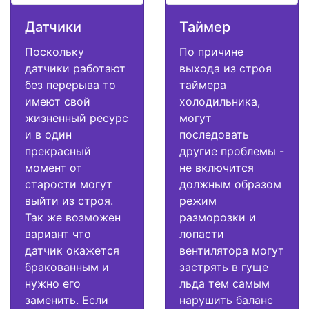
Датчики
Таймер
Поскольку
По причине
датчики работают
выхода из строя
без перерыва то
таймера
имеют свой
холодильника,
жизненный ресурс
могут
и в один
последовать
прекрасный
другие проблемы -
момент от
не включится
старости могут
должным образом
выйти из строя.
режим
Так же возможен
разморозки и
вариант что
лопасти
датчик окажется
вентилятора могут
бракованным и
застрять в гуще
нужно его
льда тем самым
заменить. Если
нарушить баланс