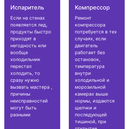
Испаритель
Компрессор
Если на стенах
Ремонт
появляется лед,
компрессора
продукты быстро
потребуется в тех
приходят в
случаях, если
негодность или
двигатель
вообще
работает без
холодильник
остановок,
перестал
температура
холодить, то
внутри
сразу нужно
холодильной и
вызвать мастера ,
морозильной
причины
камерах выше
неисправностей
нормы, издаются
могут быть
щелчки и
разными
последующей
тишиной, при
открытие