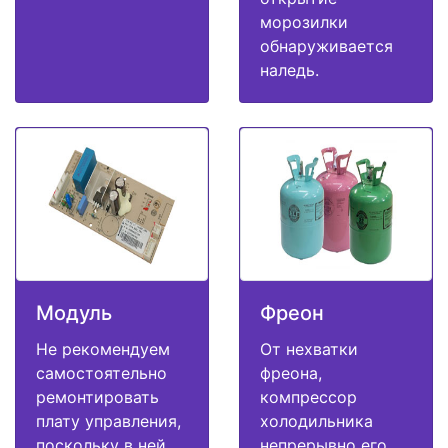
морозилки
обнаруживается
наледь.
Модуль
Фреон
Не рекомендуем
От нехватки
самостоятельно
фреона,
ремонтировать
компрессор
плату управления,
холодильника
поскольку в ней
непрерывно его