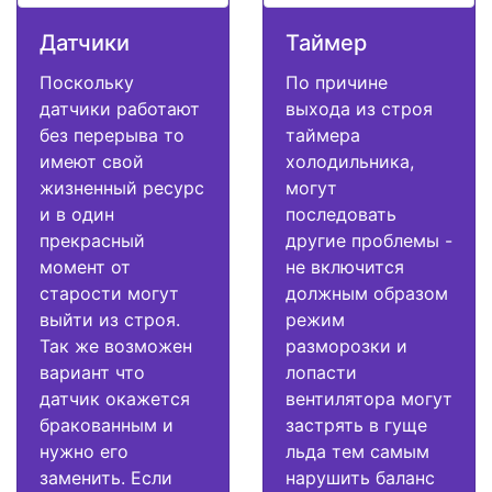
Датчики
Таймер
Поскольку
По причине
датчики работают
выхода из строя
без перерыва то
таймера
имеют свой
холодильника,
жизненный ресурс
могут
и в один
последовать
прекрасный
другие проблемы -
момент от
не включится
старости могут
должным образом
выйти из строя.
режим
Так же возможен
разморозки и
вариант что
лопасти
датчик окажется
вентилятора могут
бракованным и
застрять в гуще
нужно его
льда тем самым
заменить. Если
нарушить баланс