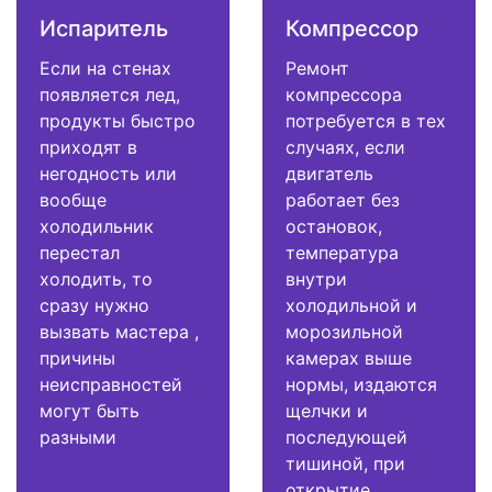
Испаритель
Компрессор
Если на стенах
Ремонт
появляется лед,
компрессора
продукты быстро
потребуется в тех
приходят в
случаях, если
негодность или
двигатель
вообще
работает без
холодильник
остановок,
перестал
температура
холодить, то
внутри
сразу нужно
холодильной и
вызвать мастера ,
морозильной
причины
камерах выше
неисправностей
нормы, издаются
могут быть
щелчки и
разными
последующей
тишиной, при
открытие