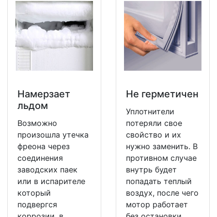
Намерзает
Не герметичен
льдом
Уплотнители
Возможно
потеряли свое
произошла утечка
свойство и их
фреона через
нужно заменить. В
соединения
противном случае
заводских паек
внутрь будет
или в испарителе
попадать теплый
который
воздух, после чего
подвергся
мотор работает
коррозии, в
без остановки.