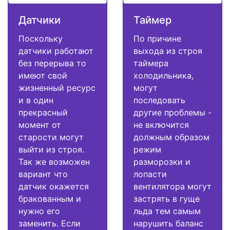
Датчики
Таймер
Поскольку
По причине
датчики работают
выхода из строя
без перерыва то
таймера
имеют свой
холодильника,
жизненный ресурс
могут
и в один
последовать
прекрасный
другие проблемы -
момент от
не включится
старости могут
должным образом
выйти из строя.
режим
Так же возможен
разморозки и
вариант что
лопасти
датчик окажется
вентилятора могут
бракованным и
застрять в гуще
нужно его
льда тем самым
заменить. Если
нарушить баланс