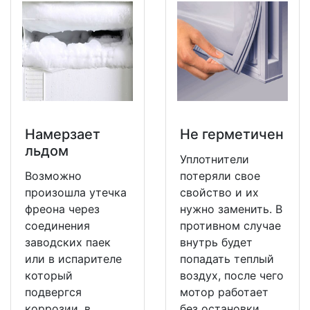
Намерзает
Не герметичен
льдом
Уплотнители
Возможно
потеряли свое
произошла утечка
свойство и их
фреона через
нужно заменить. В
соединения
противном случае
заводских паек
внутрь будет
или в испарителе
попадать теплый
который
воздух, после чего
подвергся
мотор работает
коррозии, в
без остановки.