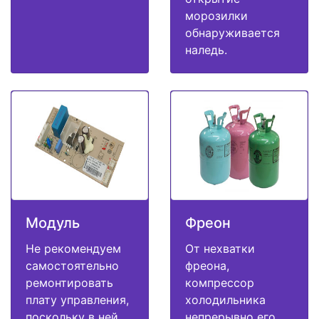
морозилки
обнаруживается
наледь.
Модуль
Фреон
Не рекомендуем
От нехватки
самостоятельно
фреона,
ремонтировать
компрессор
плату управления,
холодильника
поскольку в ней
непрерывно его