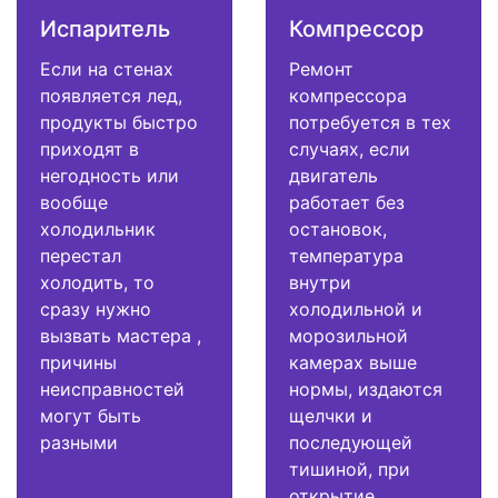
Испаритель
Компрессор
Если на стенах
Ремонт
появляется лед,
компрессора
продукты быстро
потребуется в тех
приходят в
случаях, если
негодность или
двигатель
вообще
работает без
холодильник
остановок,
перестал
температура
холодить, то
внутри
сразу нужно
холодильной и
вызвать мастера ,
морозильной
причины
камерах выше
неисправностей
нормы, издаются
могут быть
щелчки и
разными
последующей
тишиной, при
открытие