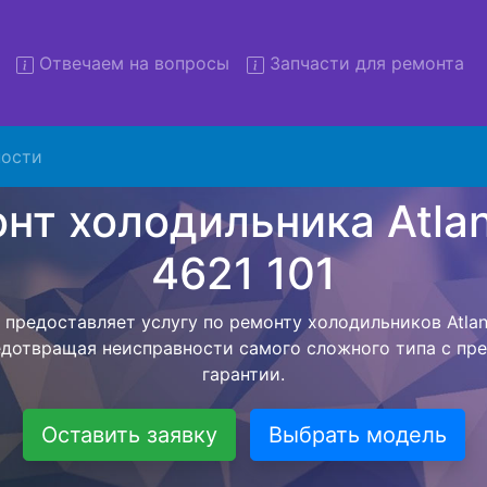
Отвечаем на вопросы
Запчасти для ремонта
 холодильников Atlant XM 4
с вывозом
ости
льников с вывозом - чтобы клиент не тратил свое вре
ерской службы, наш мастер сам заберет холодильник At
везет в сервисный центр. Ремонт холодильника Atlant XM
ся внутри сервисного центра, тем самым Вам не пред
 закончит с ремонтом. Перед тем как холодильная техн
ывается конечная стоимость работ и в дальнейшем фик
бесплатных услуг от компании - Доставка холодильник
специалиста, консультирование и диагностика.
Оставить заявку
Выбрать модель