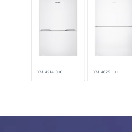
XM-4214-000
XM-4625-101