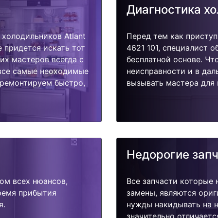
Диагностика х
холодильников Atlant
Перед тем как приступ
е придется искать тот
4621 101, специалист 
их мастеров всегда с
бесплатной основе. Чт
 все самые неоходимые
неисправности и в дал
тремонтируем быстро,
вызывать мастера для 
Недорогие зап
ом всех нюансов,
Все запчасти которые 
время прибытия
замены, являются ориг
я.
нужды накидывать на н
значительно отличаетс