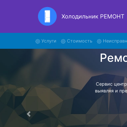
Холодильник РЕМОНТ
Ремонт
(current)
Услуги
Стоимость
Неисправн
Ремонт холоди
поиски курь
101 и от
осуществляет
мастера как
согласов
Перечень 
Предыдущая