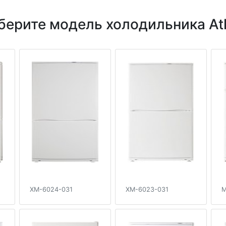
берите модель холодильника Atl
XM-6024-031
XM-6023-031
M