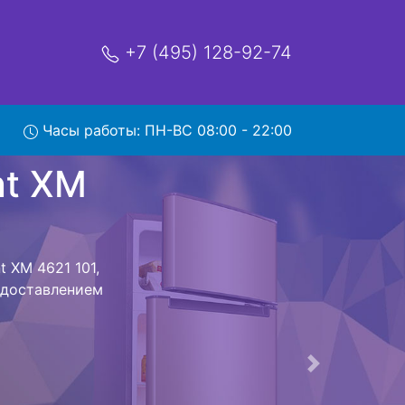
+7 (495) 128-92-74
621 101
Часы работы: ПН-ВС 08:00 - 22:00
мя и деньги на
lant XM 4621
 4621 101
стоит ожидать
ика сдается,
сируется.
ов , выезд
Следующая