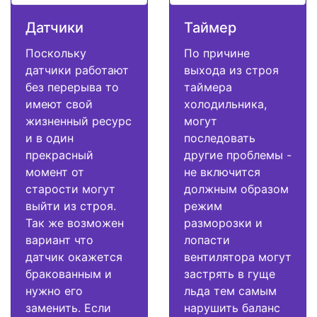
Датчики
Таймер
Поскольку
По причине
датчики работают
выхода из строя
без перерыва то
таймера
имеют свой
холодильника,
жизненный ресурс
могут
и в один
последовать
прекрасный
другие проблемы -
момент от
не включится
старости могут
должным образом
выйти из строя.
режим
Так же возможен
разморозки и
вариант что
лопасти
датчик окажется
вентилятора могут
бракованным и
застрять в гуще
нужно его
льда тем самым
заменить. Если
нарушить баланс