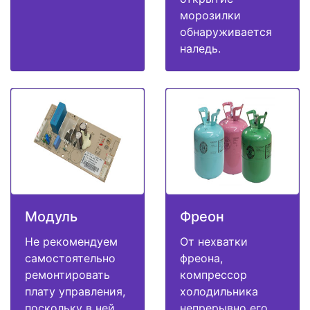
морозилки
обнаруживается
наледь.
Модуль
Фреон
Не рекомендуем
От нехватки
самостоятельно
фреона,
ремонтировать
компрессор
плату управления,
холодильника
поскольку в ней
непрерывно его