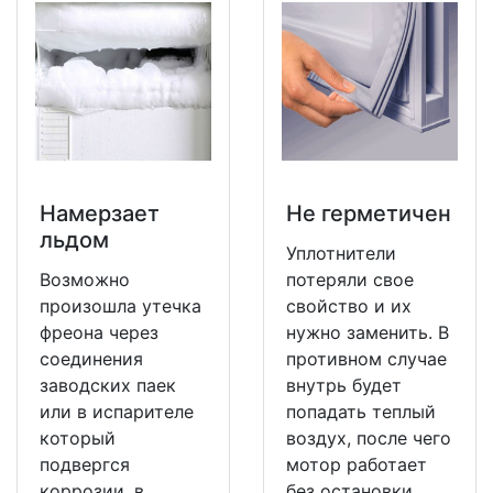
Намерзает
Не герметичен
льдом
Уплотнители
Возможно
потеряли свое
произошла утечка
свойство и их
фреона через
нужно заменить. В
соединения
противном случае
заводских паек
внутрь будет
или в испарителе
попадать теплый
который
воздух, после чего
подвергся
мотор работает
коррозии, в
без остановки.