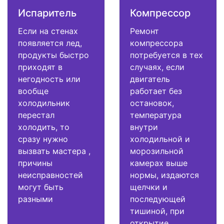
Испаритель
Компрессор
Если на стенах
Ремонт
появляется лед,
компрессора
продукты быстро
потребуется в тех
приходят в
случаях, если
негодность или
двигатель
вообще
работает без
холодильник
остановок,
перестал
температура
холодить, то
внутри
сразу нужно
холодильной и
вызвать мастера ,
морозильной
причины
камерах выше
неисправностей
нормы, издаются
могут быть
щелчки и
разными
последующей
тишиной, при
открытие