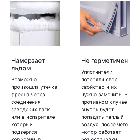
Намерзает
Не герметичен
льдом
Уплотнители
Возможно
потеряли свое
произошла утечка
свойство и их
фреона через
нужно заменить. В
соединения
противном случае
заводских паек
внутрь будет
или в испарителе
попадать теплый
который
воздух, после чего
подвергся
мотор работает
коррозии, в
без остановки.