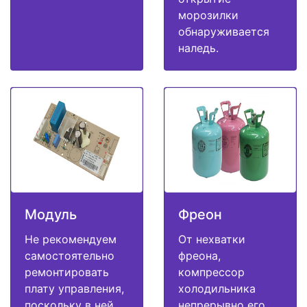
морозилки
обнаруживается
наледь.
Модуль
Фреон
Не рекомендуем
От нехватки
самостоятельно
фреона,
ремонтировать
компрессор
плату управления,
холодильника
поскольку в ней
непрерывно его