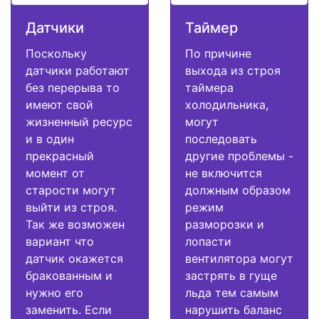
Датчики
Таймер
Поскольку
По причине
датчики работают
выхода из строя
без перерыва то
таймера
имеют свой
холодильника,
жизненный ресурс
могут
и в один
последовать
прекрасный
другие проблемы -
момент от
не включится
старости могут
должным образом
выйти из строя.
режим
Так же возможен
разморозки и
вариант что
лопасти
датчик окажется
вентилятора могут
бракованным и
застрять в гуще
нужно его
льда тем самым
заменить. Если
нарушить баланс