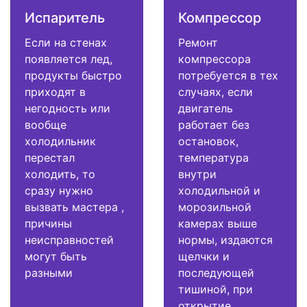
Испаритель
Компрессор
Если на стенах
Ремонт
появляется лед,
компрессора
продукты быстро
потребуется в тех
приходят в
случаях, если
негодность или
двигатель
вообще
работает без
холодильник
остановок,
перестал
температура
холодить, то
внутри
сразу нужно
холодильной и
вызвать мастера ,
морозильной
причины
камерах выше
неисправностей
нормы, издаются
могут быть
щелчки и
разными
последующей
тишиной, при
открытие