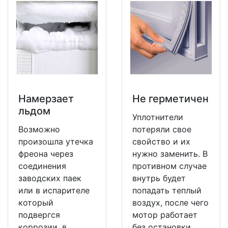
Намерзает
Не герметичен
льдом
Уплотнители
Возможно
потеряли свое
произошла утечка
свойство и их
фреона через
нужно заменить. В
соединения
противном случае
заводских паек
внутрь будет
или в испарителе
попадать теплый
который
воздух, после чего
подвергся
мотор работает
коррозии, в
без остановки.