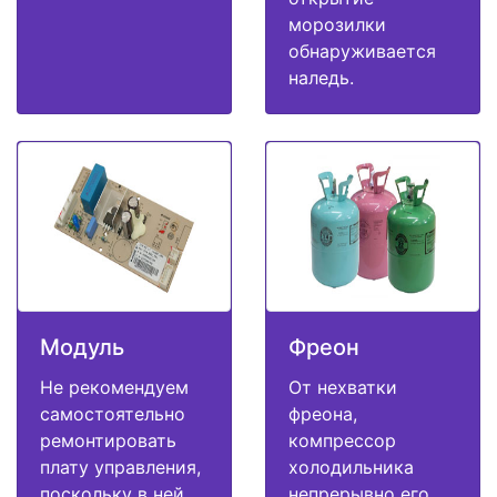
морозилки
обнаруживается
наледь.
Модуль
Фреон
Не рекомендуем
От нехватки
самостоятельно
фреона,
ремонтировать
компрессор
плату управления,
холодильника
поскольку в ней
непрерывно его