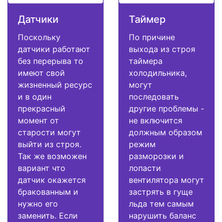
Датчики
Таймер
Поскольку
По причине
датчики работают
выхода из строя
без перерыва то
таймера
имеют свой
холодильника,
жизненный ресурс
могут
и в один
последовать
прекрасный
другие проблемы -
момент от
не включится
старости могут
должным образом
выйти из строя.
режим
Так же возможен
разморозки и
вариант что
лопасти
датчик окажется
вентилятора могут
бракованным и
застрять в гуще
нужно его
льда тем самым
заменить. Если
нарушить баланс