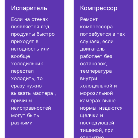
Испаритель
Компрессор
Если на стенах
Ремонт
появляется лед,
компрессора
продукты быстро
потребуется в тех
приходят в
случаях, если
негодность или
двигатель
вообще
работает без
холодильник
остановок,
перестал
температура
холодить, то
внутри
сразу нужно
холодильной и
вызвать мастера ,
морозильной
причины
камерах выше
неисправностей
нормы, издаются
могут быть
щелчки и
разными
последующей
тишиной, при
открытие