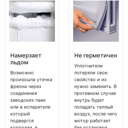
Намерзает
Не герметичен
льдом
Уплотнители
Возможно
потеряли свое
произошла утечка
свойство и их
фреона через
нужно заменить. В
соединения
противном случае
заводских паек
внутрь будет
или в испарителе
попадать теплый
который
воздух, после чего
подвергся
мотор работает
коррозии, в
без остановки.