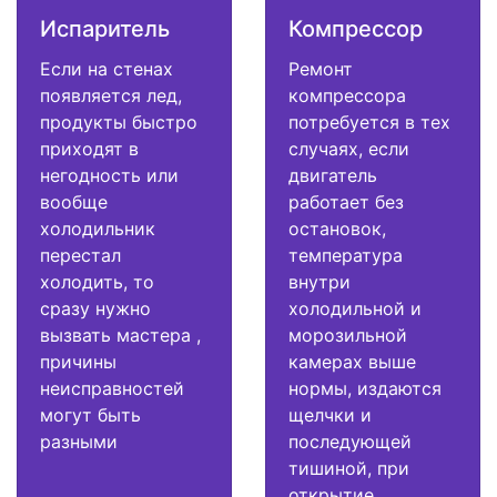
Испаритель
Компрессор
Если на стенах
Ремонт
появляется лед,
компрессора
продукты быстро
потребуется в тех
приходят в
случаях, если
негодность или
двигатель
вообще
работает без
холодильник
остановок,
перестал
температура
холодить, то
внутри
сразу нужно
холодильной и
вызвать мастера ,
морозильной
причины
камерах выше
неисправностей
нормы, издаются
могут быть
щелчки и
разными
последующей
тишиной, при
открытие