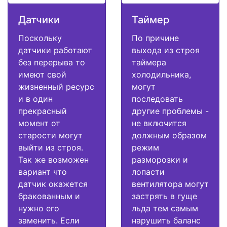
Датчики
Таймер
Поскольку
По причине
датчики работают
выхода из строя
без перерыва то
таймера
имеют свой
холодильника,
жизненный ресурс
могут
и в один
последовать
прекрасный
другие проблемы -
момент от
не включится
старости могут
должным образом
выйти из строя.
режим
Так же возможен
разморозки и
вариант что
лопасти
датчик окажется
вентилятора могут
бракованным и
застрять в гуще
нужно его
льда тем самым
заменить. Если
нарушить баланс