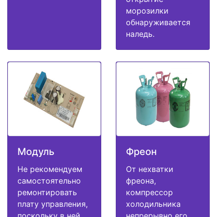
морозилки
обнаруживается
наледь.
Модуль
Фреон
Не рекомендуем
От нехватки
самостоятельно
фреона,
ремонтировать
компрессор
плату управления,
холодильника
поскольку в ней
непрерывно его