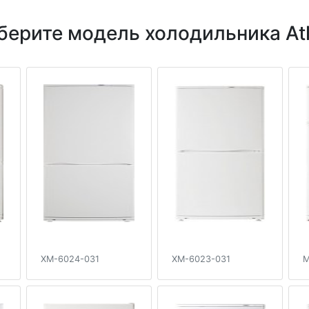
берите модель холодильника Atl
XM-6024-031
XM-6023-031
M