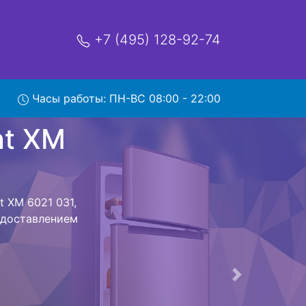
+7 (495) 128-92-74
021 031
Часы работы: ПН-ВС 08:00 - 22:00
мя и деньги на
lant XM 6021
M 6021 031
стоит ожидать
ика сдается,
сируется.
ов , выезд
Следующая