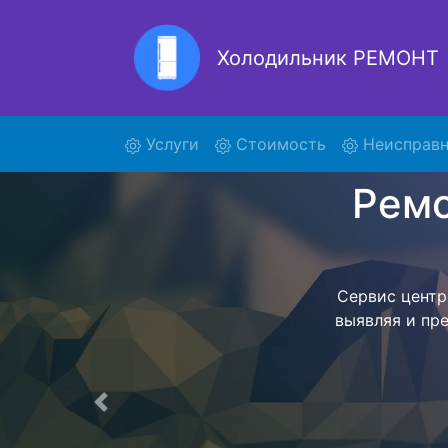
Холодильник РЕМОНТ
Ремонт
(current)
Услуги
Стоимость
Неисправн
Ремонт холоди
поиски курь
031 и отв
осуществляет
мастера как
согласов
Перечень 
Предыдущая