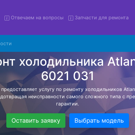
Отвечаем на вопросы
Запчасти для ремонта
 холодильников Atlant XM 6
с вывозом
ости
льников с вывозом - чтобы клиент не тратил свое вре
ерской службы, наш мастер сам заберет холодильник At
езет в сервисный центр. Ремонт холодильника Atlant X
ся внутри сервисного центра, тем самым Вам не пред
 закончит с ремонтом. Перед тем как холодильная техн
ывается конечная стоимость работ и в дальнейшем фик
бесплатных услуг от компании - Доставка холодильник
специалиста, консультирование и диагностика.
Оставить заявку
Выбрать модель