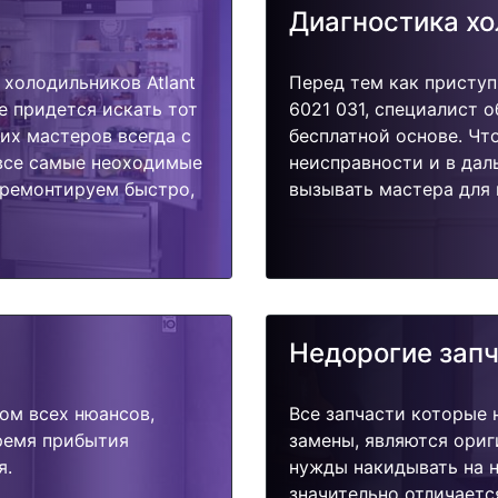
Диагностика х
холодильников Atlant
Перед тем как приступ
е придется искать тот
6021 031, специалист 
их мастеров всегда с
бесплатной основе. Чт
 все самые неоходимые
неисправности и в дал
тремонтируем быстро,
вызывать мастера для 
Недорогие зап
ом всех нюансов,
Все запчасти которые 
время прибытия
замены, являются ориг
я.
нужды накидывать на н
значительно отличаетс