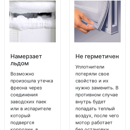
Намерзает
Не герметичен
льдом
Уплотнители
Возможно
потеряли свое
произошла утечка
свойство и их
фреона через
нужно заменить. В
соединения
противном случае
заводских паек
внутрь будет
или в испарителе
попадать теплый
который
воздух, после чего
подвергся
мотор работает
коррозии, в
без остановки.