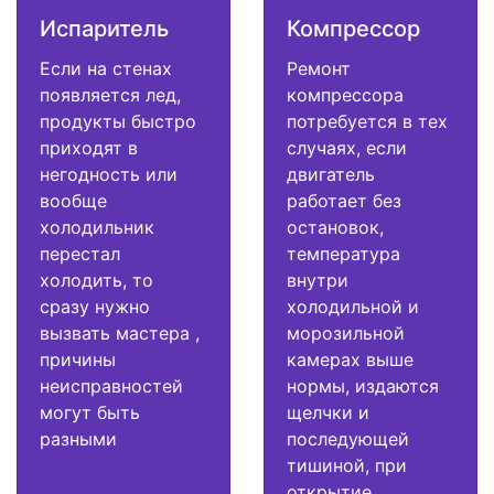
Испаритель
Компрессор
Если на стенах
Ремонт
появляется лед,
компрессора
продукты быстро
потребуется в тех
приходят в
случаях, если
негодность или
двигатель
вообще
работает без
холодильник
остановок,
перестал
температура
холодить, то
внутри
сразу нужно
холодильной и
вызвать мастера ,
морозильной
причины
камерах выше
неисправностей
нормы, издаются
могут быть
щелчки и
разными
последующей
тишиной, при
открытие