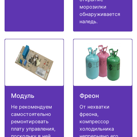
морозилки
обнаруживается
наледь.
Модуль
Фреон
Не рекомендуем
От нехватки
самостоятельно
фреона,
ремонтировать
компрессор
плату управления,
холодильника
поскольку в ней
непрерывно его