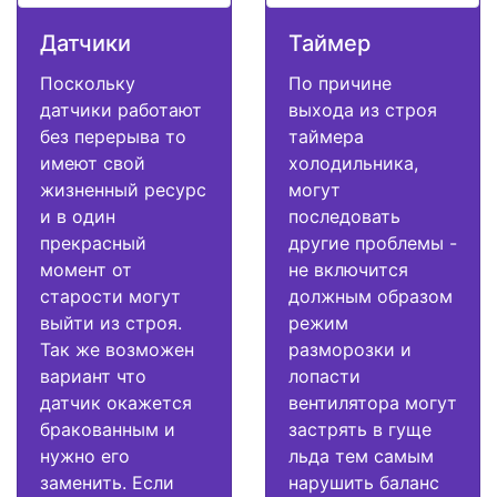
Датчики
Таймер
Поскольку
По причине
датчики работают
выхода из строя
без перерыва то
таймера
имеют свой
холодильника,
жизненный ресурс
могут
и в один
последовать
прекрасный
другие проблемы -
момент от
не включится
старости могут
должным образом
выйти из строя.
режим
Так же возможен
разморозки и
вариант что
лопасти
датчик окажется
вентилятора могут
бракованным и
застрять в гуще
нужно его
льда тем самым
заменить. Если
нарушить баланс