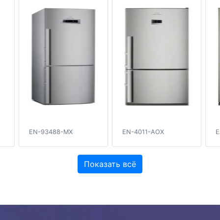
EN-93488-MX
EN-4011-AOX
E
Показать всё