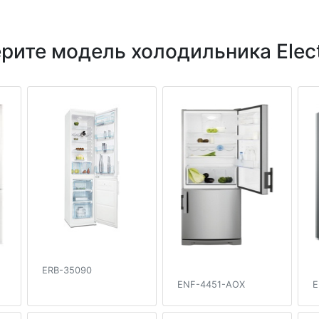
рите модель холодильника Elect
ERB-35090
ENF-4451-AOX
E