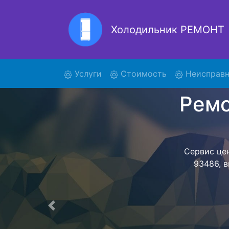
Холодильник РЕМОНТ
Рем
(current)
Услуги
Стоимость
Неисправн
Ремонт холоди
поиски курь
93486 и от
осуществляет
мастера как
согласов
Перечень 
Предыдущая