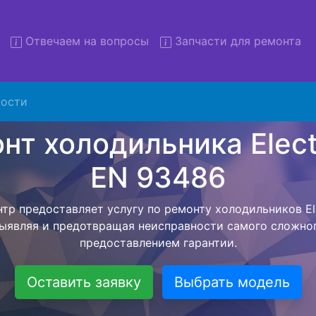
Отвечаем на вопросы
Запчасти для ремонта
онт холодильников Electrolu
93486 с вывозом
ости
льников с вывозом - чтобы клиент не тратил свое вре
ерской службы, наш мастер сам заберет холодильник E
везет в сервисный центр. Ремонт холодильника Electrol
ся внутри сервисного центра, тем самым Вам не пред
 закончит с ремонтом. Перед тем как холодильная техн
ывается конечная стоимость работ и в дальнейшем фик
бесплатных услуг от компании - Доставка холодильник
специалиста, консультирование и диагностика.
Оставить заявку
Выбрать модель