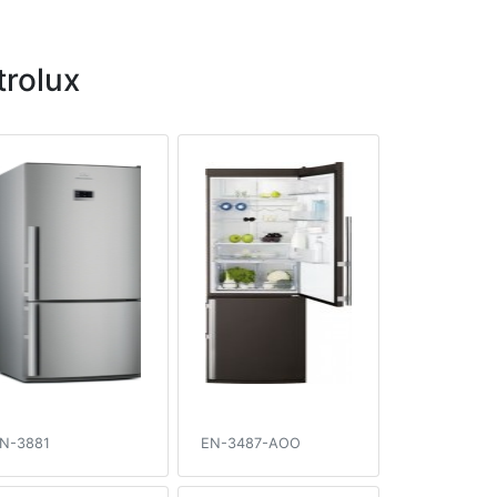
rolux
N-3881
EN-3487-AOO