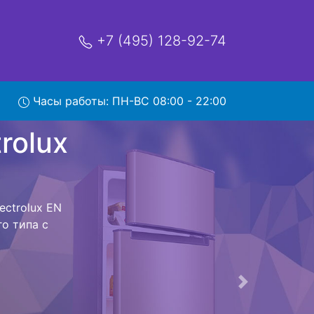
+7 (495) 128-92-74
x EN
Часы работы: ПН-ВС 08:00 - 22:00
мя и деньги на
lectrolux EN
ux EN 93486
стоит ожидать
ика сдается,
сируется.
ов , выезд
Следующая