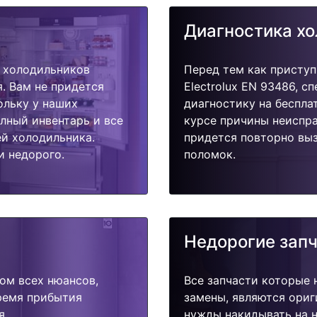
Диагностика х
 холодильников
Перед тем как приступ
я. Вам не придется
Electrolux EN 93486, с
ольку у наших
диагностику на беспла
олный инвентарь и все
курсе причины неиспра
й холодильника.
придется повторно выз
и недорого.
поломок.
Недорогие зап
ом всех нюансов,
Все запчасти которые 
время прибытия
замены, являются ориг
я.
нужды накидывать на н