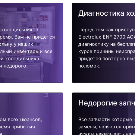
Диагностика х
 холодильников
Перед тем как приступ
время. Вам не придется
Electrolux ENF 2700 A
ольку у наших
диагностику на беспла
олный инвентарь и все
курсе причины неиспра
й холодильника.
придется повторно выз
и недорого.
поломок.
Недорогие зап
ом всех нюансов,
Все запчасти которые 
время прибытия
замены, являются ориг
я.
нужды накидывать на н