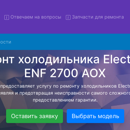
Отвечаем на вопросы
Запчасти для ремонта
нт холодильников Electrolu
2700 AOX с вывозом
ости
льников с вывозом - чтобы клиент не тратил свое вре
ерской службы, наш мастер сам заберет холодильник El
твезет в сервисный центр. Ремонт холодильника Electr
твляется внутри сервисного центра, тем самым Вам н
тера как закончит с ремонтом. Перед тем как холодил
асовывается конечная стоимость работ и в дальнейше
бесплатных услуг от компании - Доставка холодильник
специалиста, консультирование и диагностика.
Оставить заявку
Выбрать модель