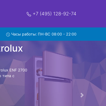
+7 (495) 128-92-74
x ENF
Часы работы: ПН-ВС 08:00 - 22:00
мя и деньги на
ectrolux ENF
olux ENF 2700
е предстоит
ьная техника
м фиксируется.
ов , выезд
Следующая