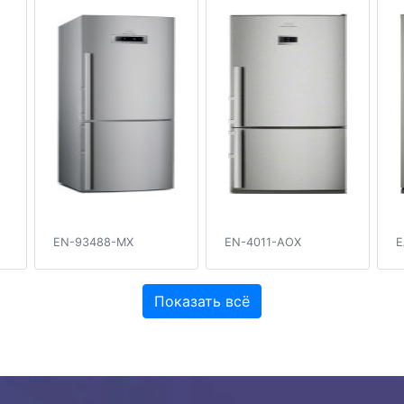
EN-93488-MX
EN-4011-AOX
E
Показать всё