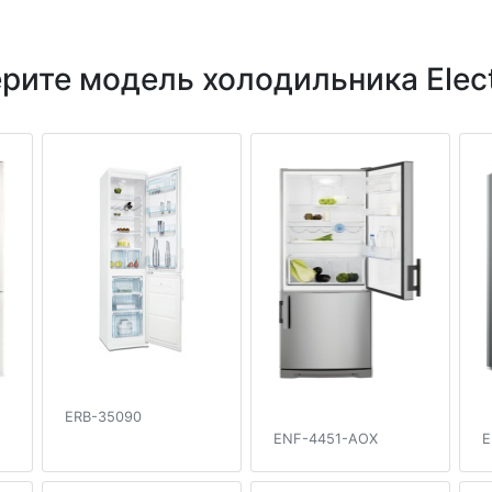
рите модель холодильника Elect
ERB-35090
ENF-4451-AOX
E