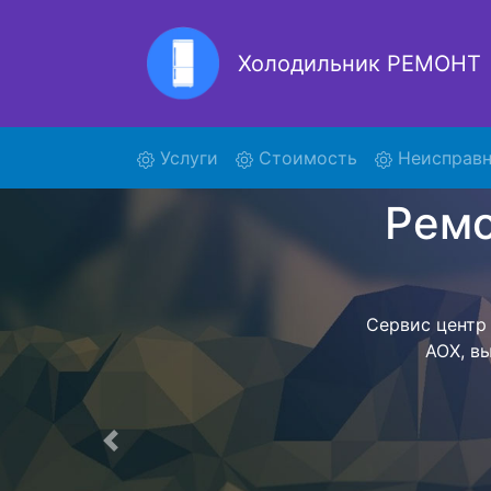
Холодильник РЕМОНТ
Ремо
(current)
Услуги
Стоимость
Неисправн
Ремонт холоди
поиски курь
2700 AOX и о
AOX осущес
ожидать мас
сдается, согл
Перечень 
Предыдущая