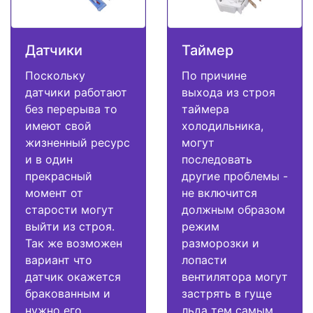
Датчики
Таймер
Поскольку
По причине
датчики работают
выхода из строя
без перерыва то
таймера
имеют свой
холодильника,
жизненный ресурс
могут
и в один
последовать
прекрасный
другие проблемы -
момент от
не включится
старости могут
должным образом
выйти из строя.
режим
Так же возможен
разморозки и
вариант что
лопасти
датчик окажется
вентилятора могут
бракованным и
застрять в гуще
нужно его
льда тем самым