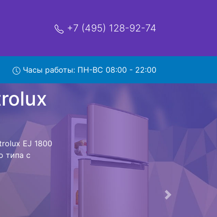
+7 (495) 128-92-74
EJ 1800
Часы работы: ПН-ВС 08:00 - 22:00
мя и деньги на
lectrolux EJ
olux EJ 1800
е предстоит
ьная техника
м фиксируется.
ов , выезд
Следующая