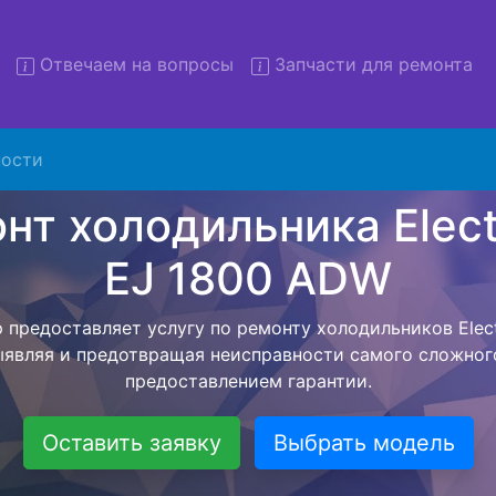
Отвечаем на вопросы
Запчасти для ремонта
 холодильников Electrolux 
ADW с вывозом
ости
льников с вывозом - чтобы клиент не тратил свое вре
ерской службы, наш мастер сам заберет холодильник E
отвезет в сервисный центр. Ремонт холодильника Electr
твляется внутри сервисного центра, тем самым Вам н
тера как закончит с ремонтом. Перед тем как холодил
асовывается конечная стоимость работ и в дальнейше
бесплатных услуг от компании - Доставка холодильник
специалиста, консультирование и диагностика.
Оставить заявку
Выбрать модель