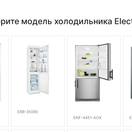
рите модель холодильника Elect
ERB-35090
ENF-4451-AOX
E