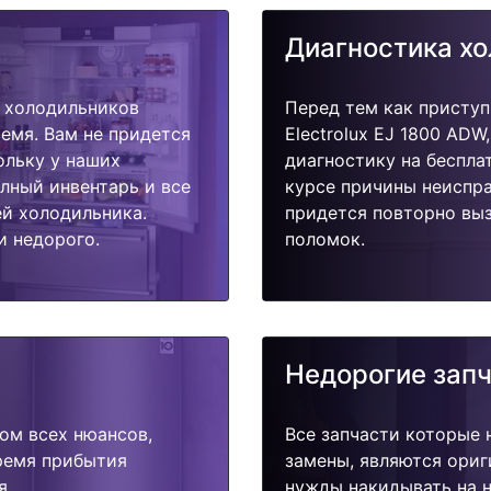
Диагностика х
 холодильников
Перед тем как приступ
ремя. Вам не придется
Electrolux EJ 1800 ADW
ольку у наших
диагностику на беспла
олный инвентарь и все
курсе причины неиспра
й холодильника.
придется повторно выз
и недорого.
поломок.
Недорогие зап
ом всех нюансов,
Все запчасти которые 
время прибытия
замены, являются ориг
я.
нужды накидывать на н