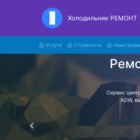
Холодильник РЕМОНТ
Ремонт
(current)
Услуги
Стоимость
Неисправн
Ремонт холоди
поиски курь
1800 ADW и 
ADW осущес
ожидать мас
сдается, согл
Перечень 
Предыдущая