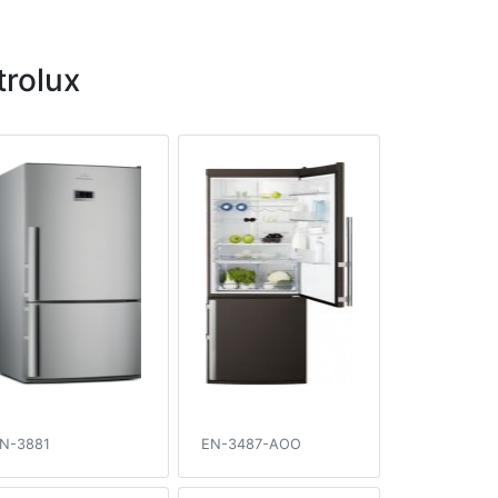
rolux
N-3881
EN-3487-AOO