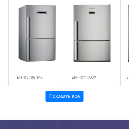
EN-93488-MX
EN-4011-AOX
E
Показать всё