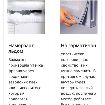
Намерзает
Не герметичен
льдом
Уплотнители
Возможно
потеряли свое
произошла утечка
свойство и их
фреона через
нужно заменить. В
соединения
противном случае
заводских паек
внутрь будет
или в испарителе
попадать теплый
который
воздух, после чего
подвергся
мотор работает
коррозии, в
без остановки.