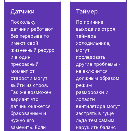
Датчики
Таймер
Поскольку
По причине
датчики работают
выхода из строя
без перерыва то
таймера
имеют свой
холодильника,
жизненный ресурс
могут
и в один
последовать
прекрасный
другие проблемы -
момент от
не включится
старости могут
должным образом
выйти из строя.
режим
Так же возможен
разморозки и
вариант что
лопасти
датчик окажется
вентилятора могут
бракованным и
застрять в гуще
нужно его
льда тем самым
заменить. Если
нарушить баланс