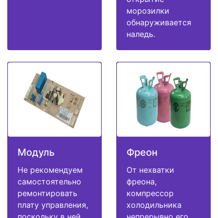
морозилки
обнаруживается
наледь.
Модуль
Фреон
Не рекомендуем
От нехватки
самостоятельно
фреона,
ремонтировать
компрессор
плату управления,
холодильника
поскольку в ней
непрерывно его