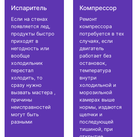
Испаритель
Компрессор
Если на стенах
Ремонт
появляется лед,
компрессора
продукты быстро
потребуется в тех
приходят в
случаях, если
негодность или
двигатель
вообще
работает без
холодильник
остановок,
перестал
температура
холодить, то
внутри
сразу нужно
холодильной и
вызвать мастера ,
морозильной
причины
камерах выше
неисправностей
нормы, издаются
могут быть
щелчки и
разными
последующей
тишиной, при
открытие