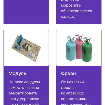
морозилки
обнаруживается
наледь.
Модуль
Фреон
Не рекомендуем
От нехватки
самостоятельно
фреона,
ремонтировать
компрессор
плату управления,
холодильника
поскольку в ней
непрерывно его