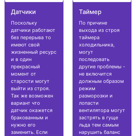
Датчики
Таймер
Поскольку
По причине
датчики работают
выхода из строя
без перерыва то
таймера
имеют свой
холодильника,
жизненный ресурс
могут
и в один
последовать
прекрасный
другие проблемы -
момент от
не включится
старости могут
должным образом
выйти из строя.
режим
Так же возможен
разморозки и
вариант что
лопасти
датчик окажется
вентилятора могут
бракованным и
застрять в гуще
нужно его
льда тем самым
заменить. Если
нарушить баланс