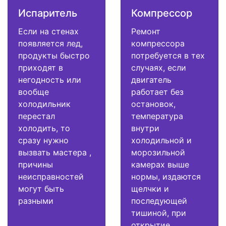
Испаритель
Компрессор
Если на стенах
Ремонт
появляется лед,
компрессора
продукты быстро
потребуется в тех
приходят в
случаях, если
негодность или
двигатель
вообще
работает без
холодильник
остановок,
перестал
температура
холодить, то
внутри
сразу нужно
холодильной и
вызвать мастера ,
морозильной
причины
камерах выше
неисправностей
нормы, издаются
могут быть
щелчки и
разными
последующей
тишиной, при
открытие