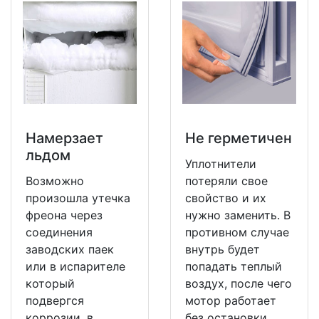
Намерзает
Не герметичен
льдом
Уплотнители
Возможно
потеряли свое
произошла утечка
свойство и их
фреона через
нужно заменить. В
соединения
противном случае
заводских паек
внутрь будет
или в испарителе
попадать теплый
который
воздух, после чего
подвергся
мотор работает
коррозии, в
без остановки.