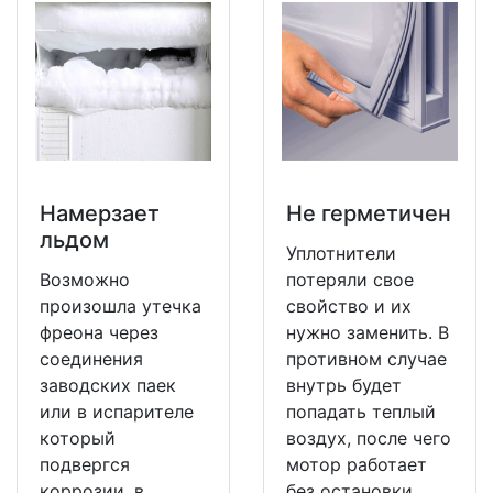
Намерзает
Не герметичен
льдом
Уплотнители
Возможно
потеряли свое
произошла утечка
свойство и их
фреона через
нужно заменить. В
соединения
противном случае
заводских паек
внутрь будет
или в испарителе
попадать теплый
который
воздух, после чего
подвергся
мотор работает
коррозии, в
без остановки.