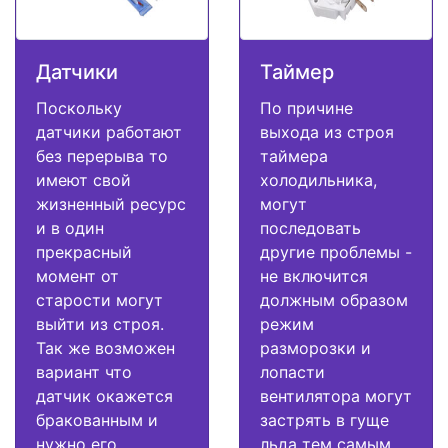
Датчики
Таймер
Поскольку
По причине
датчики работают
выхода из строя
без перерыва то
таймера
имеют свой
холодильника,
жизненный ресурс
могут
и в один
последовать
прекрасный
другие проблемы -
момент от
не включится
старости могут
должным образом
выйти из строя.
режим
Так же возможен
разморозки и
вариант что
лопасти
датчик окажется
вентилятора могут
бракованным и
застрять в гуще
нужно его
льда тем самым