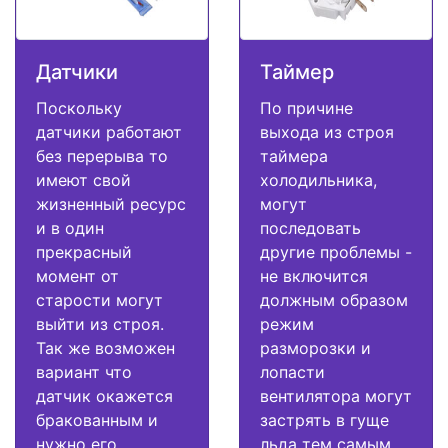
Датчики
Таймер
Поскольку
По причине
датчики работают
выхода из строя
без перерыва то
таймера
имеют свой
холодильника,
жизненный ресурс
могут
и в один
последовать
прекрасный
другие проблемы -
момент от
не включится
старости могут
должным образом
выйти из строя.
режим
Так же возможен
разморозки и
вариант что
лопасти
датчик окажется
вентилятора могут
бракованным и
застрять в гуще
нужно его
льда тем самым