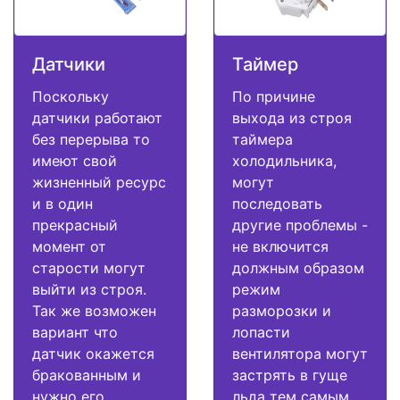
Датчики
Таймер
Поскольку
По причине
датчики работают
выхода из строя
без перерыва то
таймера
имеют свой
холодильника,
жизненный ресурс
могут
и в один
последовать
прекрасный
другие проблемы -
момент от
не включится
старости могут
должным образом
выйти из строя.
режим
Так же возможен
разморозки и
вариант что
лопасти
датчик окажется
вентилятора могут
бракованным и
застрять в гуще
нужно его
льда тем самым