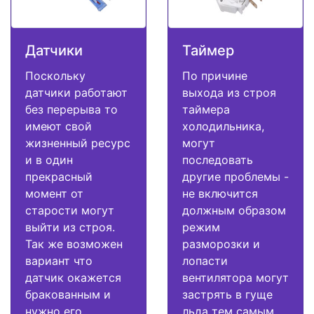
Датчики
Таймер
Поскольку
По причине
датчики работают
выхода из строя
без перерыва то
таймера
имеют свой
холодильника,
жизненный ресурс
могут
и в один
последовать
прекрасный
другие проблемы -
момент от
не включится
старости могут
должным образом
выйти из строя.
режим
Так же возможен
разморозки и
вариант что
лопасти
датчик окажется
вентилятора могут
бракованным и
застрять в гуще
нужно его
льда тем самым