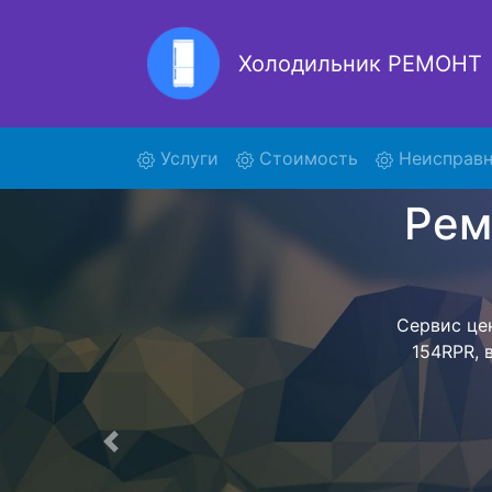
Холодильник РЕМОНТ
Рем
(current)
Услуги
Стоимость
Неисправн
Ремонт холоди
поиски кур
154RPR и от
осуществляет
мастера как
согласов
Перечень 
Предыдущая