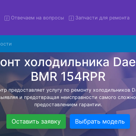
Отвечаем на вопросы
Запчасти для ремонта
онт холодильников Daewoo
154RPR с вывозом
ости
льников с вывозом - чтобы клиент не тратил свое вре
ьерской службы, наш мастер сам заберет холодильник
везет в сервисный центр. Ремонт холодильника Daewo
ся внутри сервисного центра, тем самым Вам не пред
 закончит с ремонтом. Перед тем как холодильная техн
ывается конечная стоимость работ и в дальнейшем фик
бесплатных услуг от компании - Доставка холодильник
специалиста, консультирование и диагностика.
Оставить заявку
Выбрать модель