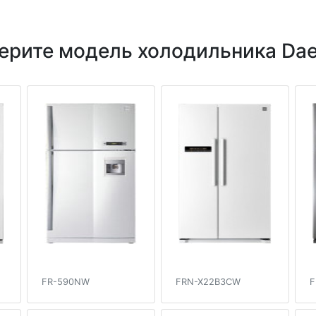
ерите модель холодильника Da
FR-590NW
FRN-X22B3CW
F