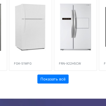
FGK-51WFG
FRN-X22H5CW
F
Показать всё