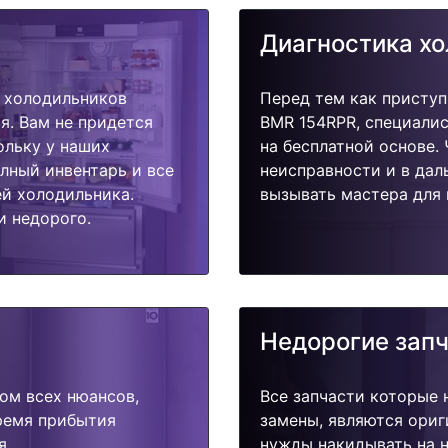
Диагностика х
 холодильников
Перед тем как присту
я. Вам не придется
BMR 154RPR, специалис
ольку у наших
на бесплатной основе.
олный инвентарь и все
неисправности и в дал
й холодильника.
вызывать мастера для 
и недорого.
Недорогие зап
ом всех нюансов,
Все запчасти которые 
время прибытия
замены, являются ориг
я.
нужды накидывать на н