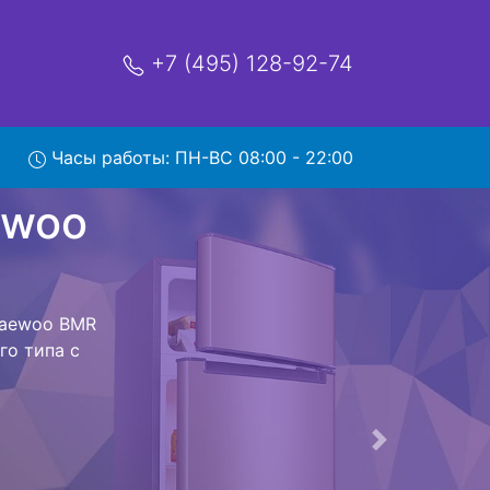
+7 (495) 128-92-74
 BMR
Часы работы: ПН-ВС 08:00 - 22:00
мя и деньги на
 Daewoo BMR
o BMR 154RPR
стоит ожидать
ика сдается,
сируется.
ов , выезд
Следующая