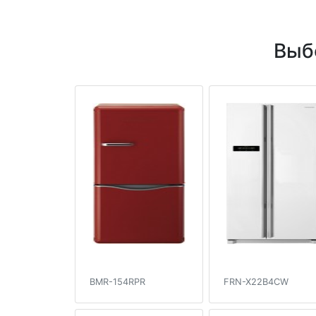
Выб
BMR-154RPR
FRN-X22B4CW