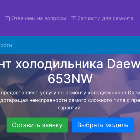
Отвечаем на вопросы
Запчасти для ремонта
т холодильников Daewoo FR
с вывозом
ости
льников с вывозом - чтобы клиент не тратил свое вре
ьерской службы, наш мастер сам заберет холодильни
везет в сервисный центр. Ремонт холодильника Daew
ся внутри сервисного центра, тем самым Вам не пред
 закончит с ремонтом. Перед тем как холодильная техн
ывается конечная стоимость работ и в дальнейшем фик
бесплатных услуг от компании - Доставка холодильник
специалиста, консультирование и диагностика.
Оставить заявку
Выбрать модель