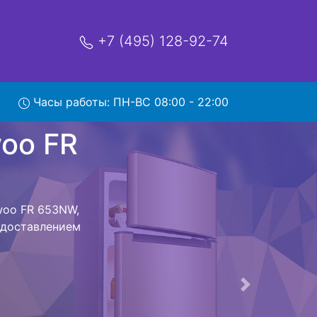
+7 (495) 128-92-74
 653NW
Часы работы: ПН-ВС 08:00 - 22:00
мя и деньги на
к Daewoo FR
oo FR 653NW
стоит ожидать
ика сдается,
сируется.
ов , выезд
Следующая