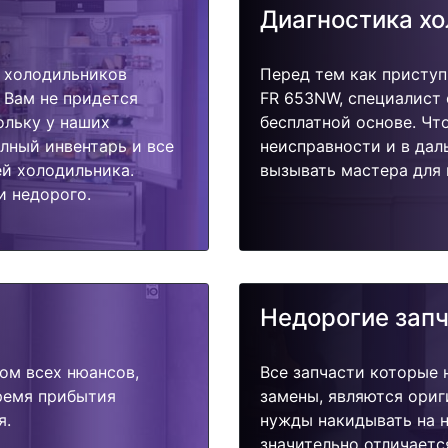
Диагностика х
 холодильников
Перед тем как присту
 Вам не придется
FR 653NW, специалист 
ольку у наших
бесплатной основе. Чт
олный инвентарь и все
неисправности и в дал
й холодильника.
вызывать мастера для 
и недорого.
Недорогие зап
ом всех нюансов,
Все запчасти которые 
время прибытия
замены, являются ориг
я.
нужды накидывать на н
значительно отличаетс