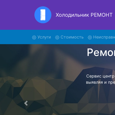
Холодильник РЕМОНТ
Ремон
(current)
Услуги
Стоимость
Неисправн
Ремонт холоди
поиски кур
653NW и от
осуществляет
мастера как
согласов
Перечень 
Предыдущая