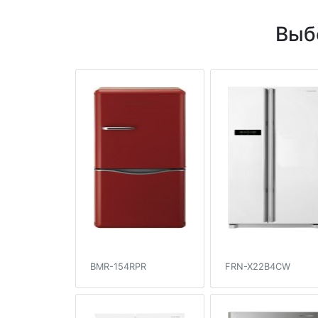
Выб
BMR-154RPR
FRN-X22B4CW