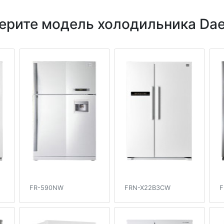
ерите модель холодильника Da
FR-590NW
FRN-X22B3CW
F