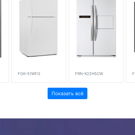
FGK-51WFG
FRN-X22H5CW
F
Показать всё