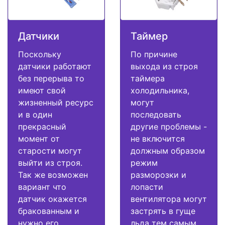
Датчики
Таймер
Поскольку
По причине
датчики работают
выхода из строя
без перерыва то
таймера
имеют свой
холодильника,
жизненный ресурс
могут
и в один
последовать
прекрасный
другие проблемы -
момент от
не включится
старости могут
должным образом
выйти из строя.
режим
Так же возможен
разморозки и
вариант что
лопасти
датчик окажется
вентилятора могут
бракованным и
застрять в гуще
нужно его
льда тем самым