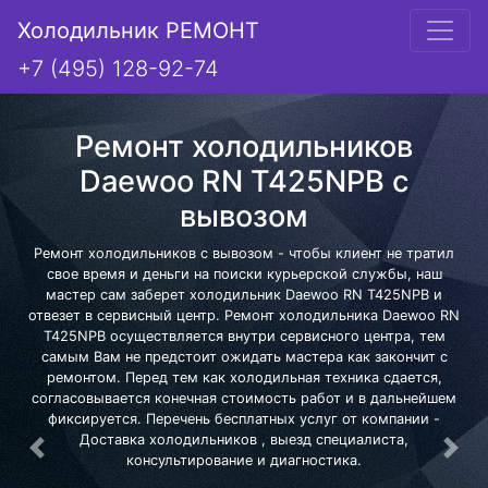
Холодильник РЕМОНТ
+7 (495) 128-92-74
Ремонт холодильников
Daewoo RN T425NPB с
вывозом
Ремонт холодильников с вывозом - чтобы клиент не тратил
свое время и деньги на поиски курьерской службы, наш
мастер сам заберет холодильник Daewoo RN T425NPB и
отвезет в сервисный центр. Ремонт холодильника Daewoo RN
T425NPB осуществляется внутри сервисного центра, тем
самым Вам не предстоит ожидать мастера как закончит с
ремонтом. Перед тем как холодильная техника сдается,
согласовывается конечная стоимость работ и в дальнейшем
фиксируется. Перечень бесплатных услуг от компании -
Доставка холодильников , выезд специалиста,
Предыдущая
Сле
консультирование и диагностика.