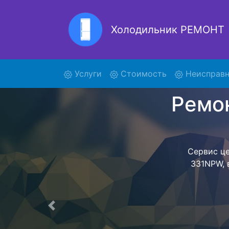
Холодильник РЕМОНТ
Ре
(current)
Услуги
Стоимость
Неисправн
Ремонт холоди
поиски кур
331NPW и от
осуществляет
мастера как
согласов
Перечень 
Предыдущая