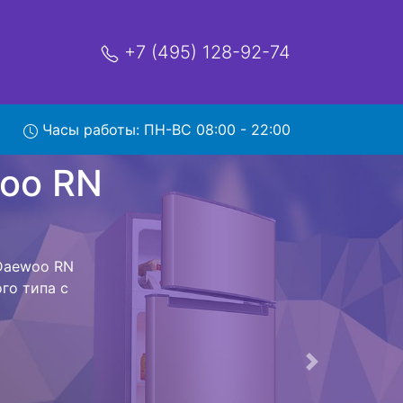
+7 (495) 128-92-74
 RN
Часы работы: ПН-ВС 08:00 - 22:00
мя и деньги на
к Daewoo RN
oo RN 331NPW
стоит ожидать
ика сдается,
сируется.
ов , выезд
Следующая