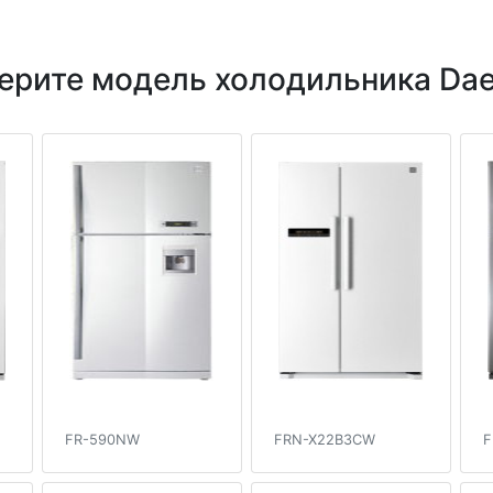
ерите модель холодильника Da
FR-590NW
FRN-X22B3CW
F