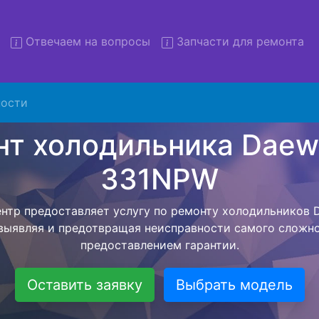
Отвечаем на вопросы
Запчасти для ремонта
монт холодильников Daewoo
331NPW с вывозом
ости
льников с вывозом - чтобы клиент не тратил свое вре
ьерской службы, наш мастер сам заберет холодильни
везет в сервисный центр. Ремонт холодильника Daew
ся внутри сервисного центра, тем самым Вам не пред
 закончит с ремонтом. Перед тем как холодильная техн
ывается конечная стоимость работ и в дальнейшем фик
бесплатных услуг от компании - Доставка холодильник
специалиста, консультирование и диагностика.
Оставить заявку
Выбрать модель