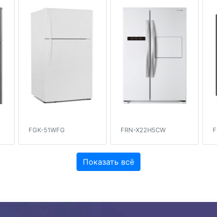
FGK-51WFG
FRN-X22H5CW
F
Показать всё