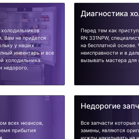
Диагностика х
 холодильников
Перед тем как присту
. Вам не придется
RN 331NPW, специалист
ольку у наших
на бесплатной основе.
олный инвентарь и все
неисправности и в дал
й холодильника.
вызывать мастера для 
и недорого.
Недорогие зап
ом всех нюансов,
Все запчасти которые 
время прибытия
замены, являются ориг
я.
нужды накидывать на н