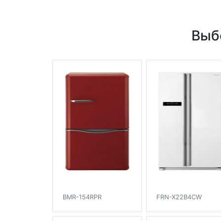
Выб
BMR-154RPR
FRN-X22B4CW