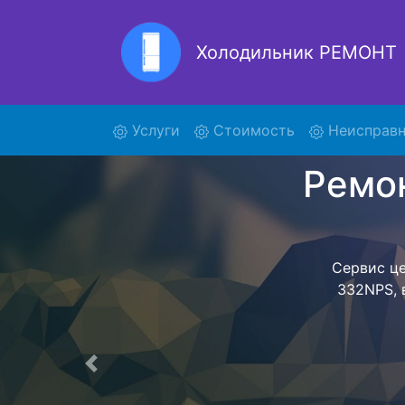
Холодильник РЕМОНТ
Ре
(current)
Услуги
Стоимость
Неисправн
Ремонт холоди
поиски кур
332NPS и от
осуществляет
мастера как
согласов
Перечень 
Предыдущая