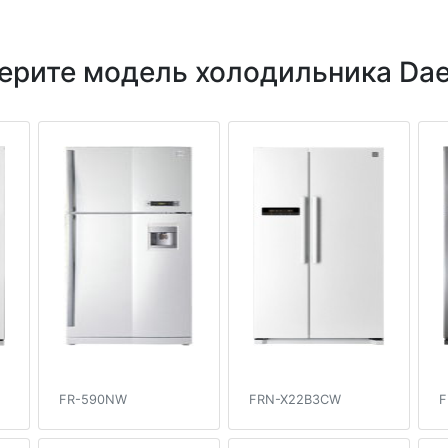
ерите модель холодильника Da
FR-590NW
FRN-X22B3CW
F