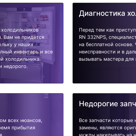
Диагностика х
 холодильников
Перед тем как присту
. Вам не придется
RN 332NPS, специалист
ольку у наших
на бесплатной основе.
олный инвентарь и все
неисправности и в дал
й холодильника.
вызывать мастера для 
и недорого.
Недорогие зап
ом всех нюансов,
Все запчасти которые 
время прибытия
замены, являются ориг
я.
нужды накидывать на н