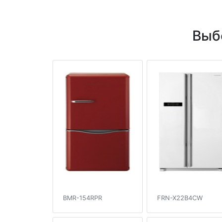
Выб
BMR-154RPR
FRN-X22B4CW