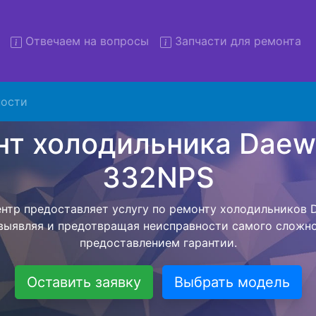
Отвечаем на вопросы
Запчасти для ремонта
монт холодильников Daewoo
332NPS с вывозом
ости
льников с вывозом - чтобы клиент не тратил свое вре
ьерской службы, наш мастер сам заберет холодильни
везет в сервисный центр. Ремонт холодильника Daew
ся внутри сервисного центра, тем самым Вам не пред
 закончит с ремонтом. Перед тем как холодильная техн
ывается конечная стоимость работ и в дальнейшем фик
бесплатных услуг от компании - Доставка холодильник
специалиста, консультирование и диагностика.
Оставить заявку
Выбрать модель