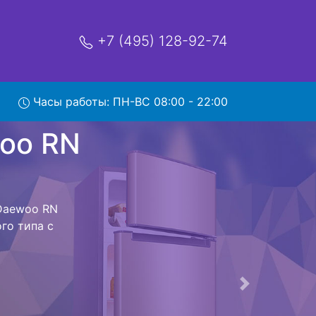
+7 (495) 128-92-74
 RN
Часы работы: ПН-ВС 08:00 - 22:00
мя и деньги на
к Daewoo RN
oo RN 332NPS
стоит ожидать
ика сдается,
сируется.
ов , выезд
Следующая