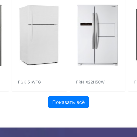
FGK-51WFG
FRN-X22H5CW
F
Показать всё