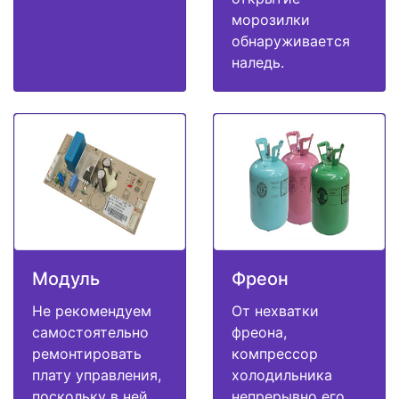
морозилки
обнаруживается
наледь.
Модуль
Фреон
Не рекомендуем
От нехватки
самостоятельно
фреона,
ремонтировать
компрессор
плату управления,
холодильника
поскольку в ней
непрерывно его