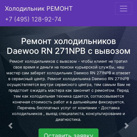
Холодильник РЕМОНТ
+7 (495) 128-92-74
Ремонт холодильников
Daewoo RN 271NPB с вывозом
Ремонт холодильников с вывозом - чтобы клиент не тратил
свое время и деньги на поиски курьерской службы, наш
мастер сам заберет холодильник Daewoo RN 271NPB и отвезет
в сервисный центр. Ремонт холодильника Daewoo RN 271NPB
осуществляется внутри сервисного центра, тем самым Вам не
предстоит ожидать мастера как закончит с ремонтом. Перед
тем как холодильная техника сдается, согласовывается
конечная стоимость работ и в дальнейшем фиксируется.
Перечень бесплатных услуг от компании - Доставка
холодильников , выезд специалиста, консультирование и
диагностика.
Предыдущая
Сле
Оставить заявку