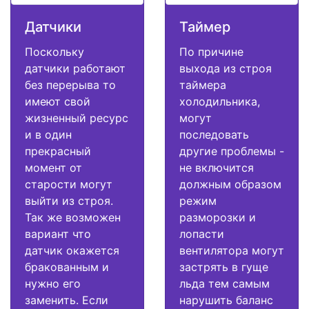
Датчики
Таймер
Поскольку
По причине
датчики работают
выхода из строя
без перерыва то
таймера
имеют свой
холодильника,
жизненный ресурс
могут
и в один
последовать
прекрасный
другие проблемы -
момент от
не включится
старости могут
должным образом
выйти из строя.
режим
Так же возможен
разморозки и
вариант что
лопасти
датчик окажется
вентилятора могут
бракованным и
застрять в гуще
нужно его
льда тем самым
заменить. Если
нарушить баланс