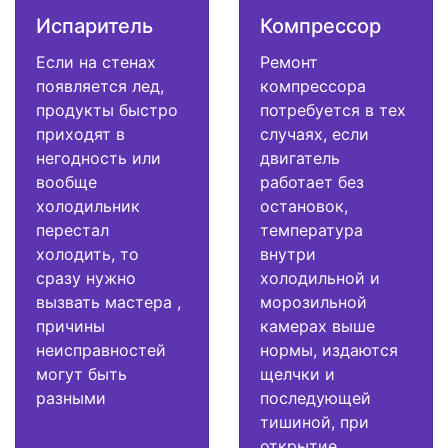
Испаритель
Компрессор
Если на стенах
Ремонт
появляется лед,
компрессора
продукты быстро
потребуется в тех
приходят в
случаях, если
негодность или
двигатель
вообще
работает без
холодильник
остановок,
перестал
температура
холодить, то
внутри
сразу нужно
холодильной и
вызвать мастера ,
морозильной
причины
камерах выше
неисправностей
нормы, издаются
могут быть
щелчки и
разными
последующей
тишиной, при
открытие