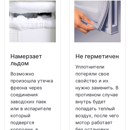
Намерзает
Не герметичен
льдом
Уплотнители
Возможно
потеряли свое
произошла утечка
свойство и их
фреона через
нужно заменить. В
соединения
противном случае
заводских паек
внутрь будет
или в испарителе
попадать теплый
который
воздух, после чего
подвергся
мотор работает
коррозии, в
без остановки.