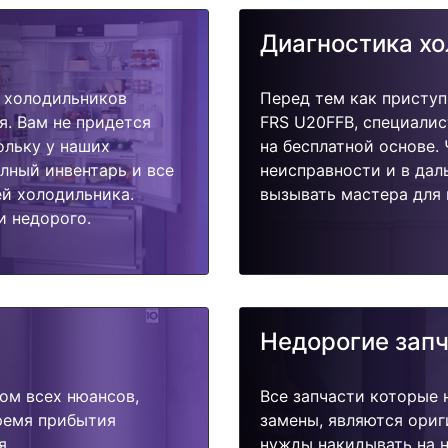
Диагностика х
 холодильников
Перед тем как присту
я. Вам не придется
FRS U20FFB, специалис
ольку у наших
на бесплатной основе.
олный инвентарь и все
неисправности и в дал
й холодильника.
вызывать мастера для 
и недорого.
Недорогие зап
ом всех нюансов,
Все запчасти которые 
время прибытия
замены, являются ориг
я.
нужды накидывать на н