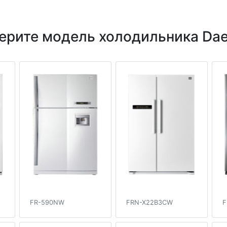
ерите модель холодильника Da
FR-590NW
FRN-X22B3CW
F