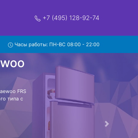
+7 (495) 128-92-74
 FRS
Часы работы: ПН-ВС 08:00 - 22:00
мя и деньги на
 Daewoo FRS
o FRS U20FFB
стоит ожидать
ика сдается,
сируется.
ов , выезд
Следующая