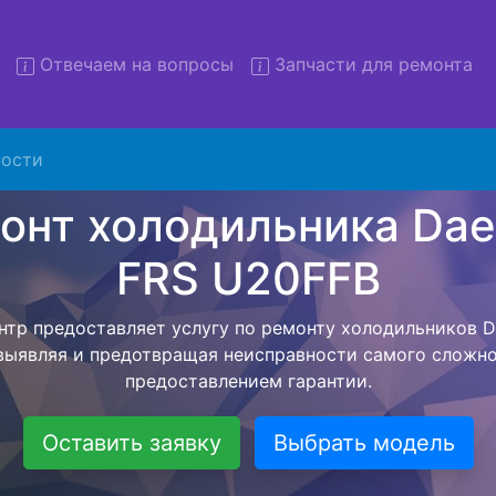
Отвечаем на вопросы
Запчасти для ремонта
онт холодильников Daewoo
U20FFB с вывозом
ости
льников с вывозом - чтобы клиент не тратил свое вре
ьерской службы, наш мастер сам заберет холодильник
везет в сервисный центр. Ремонт холодильника Daewo
ся внутри сервисного центра, тем самым Вам не пред
 закончит с ремонтом. Перед тем как холодильная техн
ывается конечная стоимость работ и в дальнейшем фик
бесплатных услуг от компании - Доставка холодильник
специалиста, консультирование и диагностика.
Оставить заявку
Выбрать модель