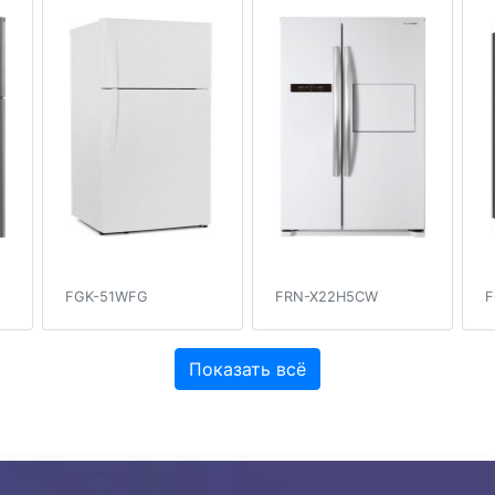
FGK-51WFG
FRN-X22H5CW
F
Показать всё