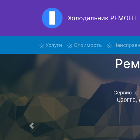
Холодильник РЕМОНТ
Рем
(current)
Услуги
Стоимость
Неисправн
Ремонт холоди
поиски кур
U20FFB и от
осуществляет
мастера как
согласов
Перечень 
Предыдущая