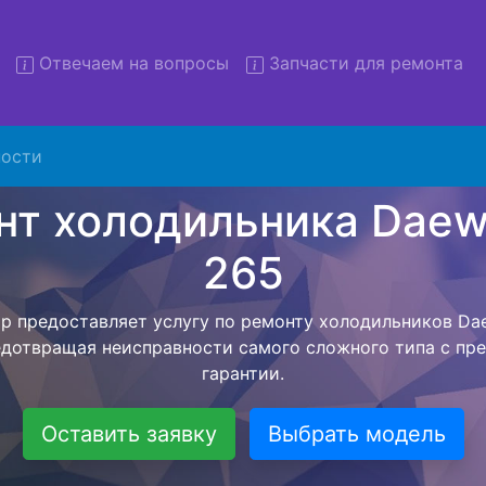
Отвечаем на вопросы
Запчасти для ремонта
т холодильников Daewoo FR
вывозом
ости
льников с вывозом - чтобы клиент не тратил свое вре
рской службы, наш мастер сам заберет холодильник Da
рвисный центр. Ремонт холодильника Daewoo FR 265 о
висного центра, тем самым Вам не предстоит ожидать 
чит с ремонтом. Перед тем как холодильная техника сд
ывается конечная стоимость работ и в дальнейшем фик
бесплатных услуг от компании - Доставка холодильник
специалиста, консультирование и диагностика.
Оставить заявку
Выбрать модель