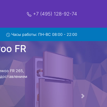
+7 (495) 128-92-74
 265 с
Часы работы: ПН-ВС 08:00 - 22:00
мя и деньги на
ewoo FR 265 и
существляется
мастера как
ается,
сируется.
ов , выезд
Следующая