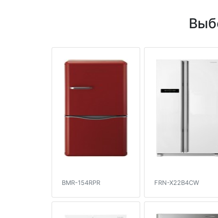
Выб
BMR-154RPR
FRN-X22B4CW