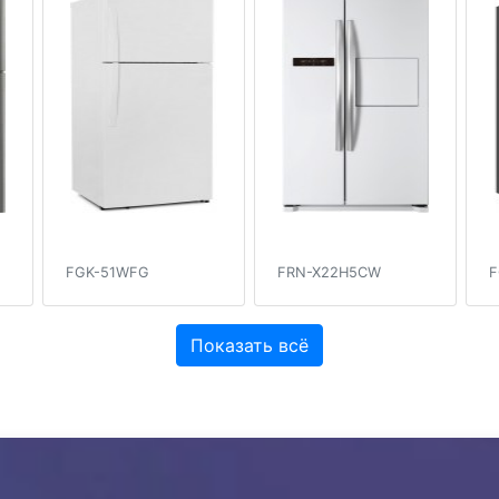
FGK-51WFG
FRN-X22H5CW
F
Показать всё