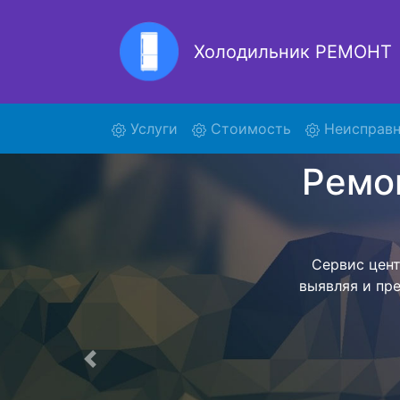
Холодильник РЕМОНТ
Ремон
(current)
Услуги
Стоимость
Неисправн
Ремонт холоди
поиски курье
отвезет в се
внутри сер
закон
согласов
Перечень 
Предыдущая