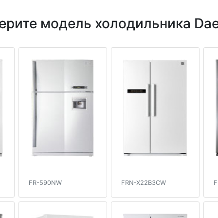
ерите модель холодильника Da
FR-590NW
FRN-X22B3CW
F