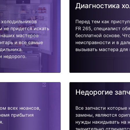
Диагностика х
 холодильников
Перед тем как присту
м не придется искать
FR 265, специалист об
у наших мастеров
бесплатной основе. Чт
ентарь и все самые
неисправности и в дал
дильника.
вызывать мастера для 
и недорого.
Недорогие зап
ом всех нюансов,
Все запчасти которые 
время прибытия
замены, являются ориг
я.
нужды накидывать на н
значительно отличаетс