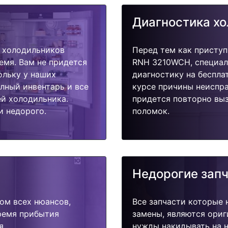
Диагностика х
 холодильников
Перед тем как присту
мя. Вам не придется
RNH 3210WCH, специал
ольку у наших
диагностику на беспла
олный инвентарь и все
курсе причины неиспра
й холодильника.
придется повторно выз
и недорого.
поломок.
Недорогие зап
ом всех нюансов,
Все запчасти которые 
время прибытия
замены, являются ориг
я.
нужды накидывать на н