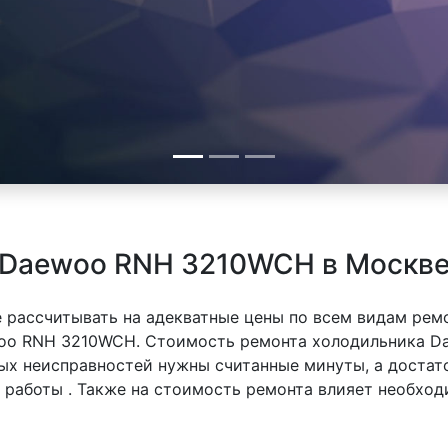
 Daewoo RNH 3210WCH в Москв
 рассчитывать на адекватные цены по всем видам рем
oo RNH 3210WCH. Стоимость ремонта холодильника D
тых неисправностей нужны считанные минуты, а доста
й работы . Также на стоимость ремонта влияет необхо