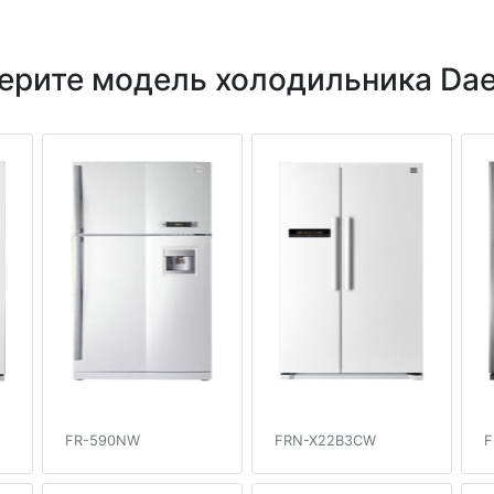
ерите модель холодильника Da
FR-590NW
FRN-X22B3CW
F