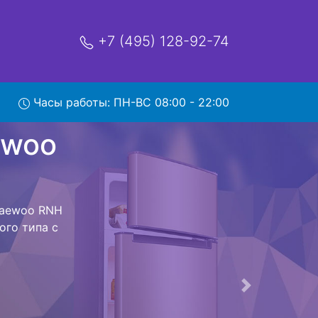
+7 (495) 128-92-74
 RNH
Часы работы: ПН-ВС 08:00 - 22:00
мя и деньги на
 Daewoo RNH
aewoo RNH
 не предстоит
ьная техника
м фиксируется.
ов , выезд
Следующая