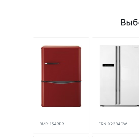
Выб
BMR-154RPR
FRN-X22B4CW