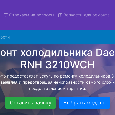
Отвечаем на вопросы
Запчасти для ремонта
онт холодильников Daewoo
3210WCH с вывозом
ости
льников с вывозом - чтобы клиент не тратил свое вре
ьерской службы, наш мастер сам заберет холодильник
и отвезет в сервисный центр. Ремонт холодильника D
ествляется внутри сервисного центра, тем самым Вам
тера как закончит с ремонтом. Перед тем как холодил
асовывается конечная стоимость работ и в дальнейше
бесплатных услуг от компании - Доставка холодильник
специалиста, консультирование и диагностика.
Оставить заявку
Выбрать модель