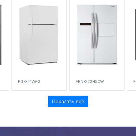
FGK-51WFG
FRN-X22H5CW
F
Показать всё