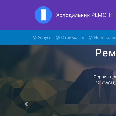
Холодильник РЕМОНТ
Рем
(current)
Услуги
Стоимость
Неисправн
Ремонт холоди
поиски кур
3210WCH 
3210WCH осущ
ожидать мас
сдается, согл
Перечень 
Предыдущая