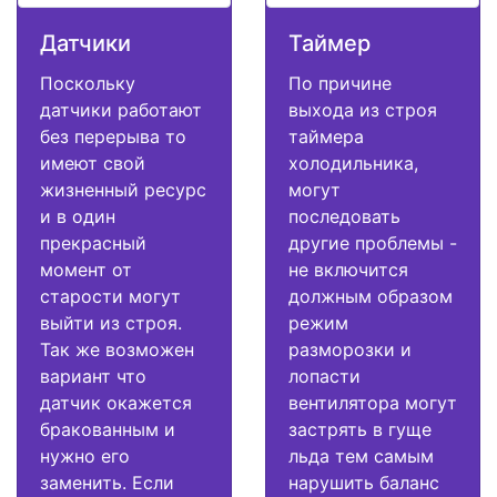
Датчики
Таймер
Поскольку
По причине
датчики работают
выхода из строя
без перерыва то
таймера
имеют свой
холодильника,
жизненный ресурс
могут
и в один
последовать
прекрасный
другие проблемы -
момент от
не включится
старости могут
должным образом
выйти из строя.
режим
Так же возможен
разморозки и
вариант что
лопасти
датчик окажется
вентилятора могут
бракованным и
застрять в гуще
нужно его
льда тем самым
заменить. Если
нарушить баланс