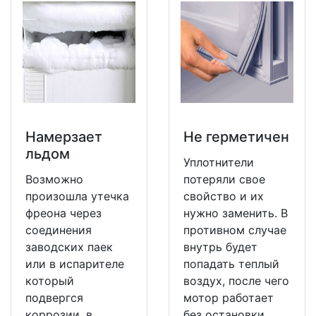
Намерзает
Не герметичен
льдом
Уплотнители
Возможно
потеряли свое
произошла утечка
свойство и их
фреона через
нужно заменить. В
соединения
противном случае
заводских паек
внутрь будет
или в испарителе
попадать теплый
который
воздух, после чего
подвергся
мотор работает
коррозии, в
без остановки.