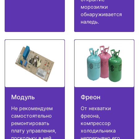
морозилки
обнаруживается
наледь.
Модуль
Фреон
Не рекомендуем
От нехватки
самостоятельно
фреона,
ремонтировать
компрессор
плату управления,
холодильника
поскольку в ней
непрерывно его