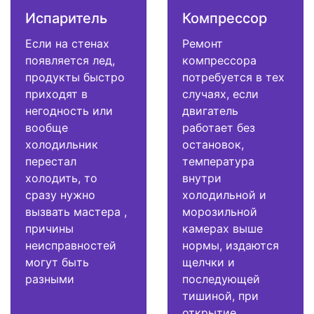
Испаритель
Компрессор
Если на стенах
Ремонт
появляется лед,
компрессора
продукты быстро
потребуется в тех
приходят в
случаях, если
негодность или
двигатель
вообще
работает без
холодильник
остановок,
перестал
температура
холодить, то
внутри
сразу нужно
холодильной и
вызвать мастера ,
морозильной
причины
камерах выше
неисправностей
нормы, издаются
могут быть
щелчки и
разными
последующей
тишиной, при
открытие